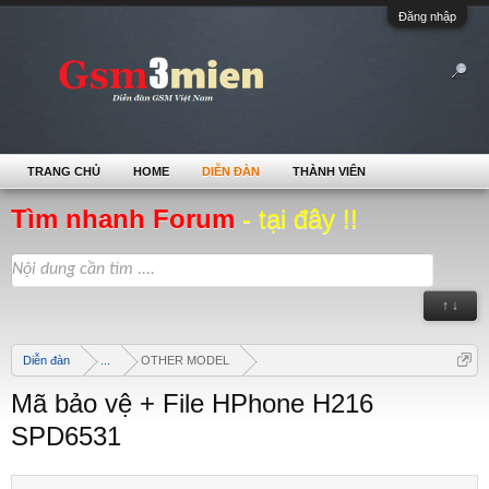
Đăng nhập
TRANG CHỦ
HOME
DIỄN ĐÀN
THÀNH VIÊN
Tìm nhanh Forum
- tại đây !!
↑ ↓
Diễn đàn
...
OTHER MODEL
Mã bảo vệ + File HPhone H216
SPD6531