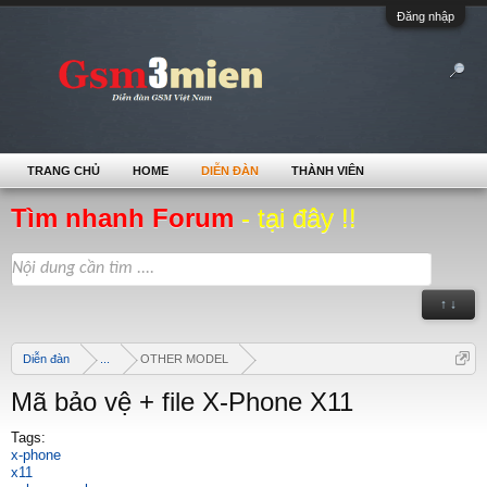
Đăng nhập
TRANG CHỦ
HOME
DIỄN ĐÀN
THÀNH VIÊN
Tìm nhanh Forum
- tại đây !!
↑ ↓
Diễn đàn
...
OTHER MODEL
Mã bảo vệ + file X-Phone X11
Tags:
x-phone
x11