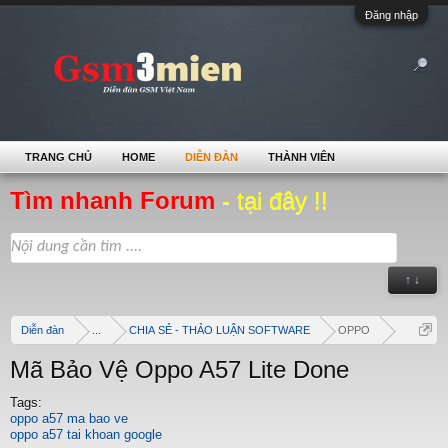
Đăng nhập
TRANG CHỦ
HOME
DIỄN ĐÀN
THÀNH VIÊN
Tìm nhanh Forum
- tại đây !!
↑ ↓
Diễn đàn
...
CHIA SẺ - THẢO LUẬN SOFTWARE
OPPO
Mã Bảo Vệ Oppo A57 Lite Done
Tags:
oppo a57 ma bao ve
oppo a57 tai khoan google