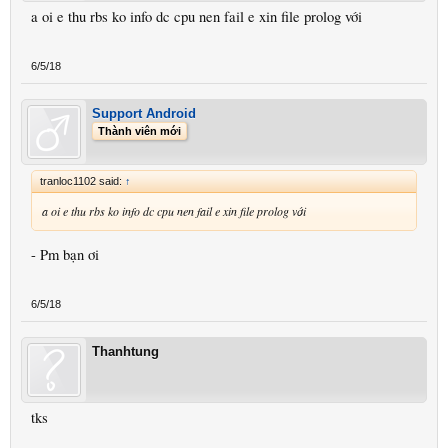
a oi e thu rbs ko info dc cpu nen fail e xin file prolog với
6/5/18
Support Android
Thành viên mới
tranloc1102 said:
↑
a oi e thu rbs ko info dc cpu nen fail e xin file prolog với
- Pm bạn ơi
6/5/18
Thanhtung
tks