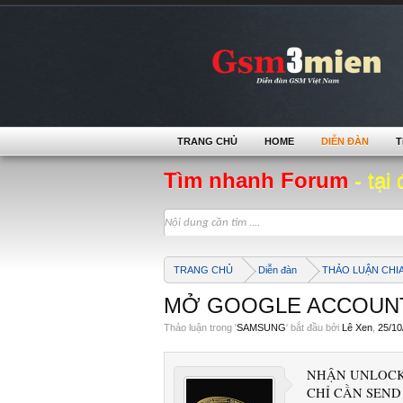
TRANG CHỦ
HOME
DIỄN ĐÀN
T
Tìm nhanh Forum
- tại 
TRANG CHỦ
Diễn đàn
THẢO LUẬN CHI
MỞ GOOGLE ACCOUNT
Thảo luận trong '
SAMSUNG
' bắt đầu bởi
Lê Xen
,
25/10
NHẬN UNLOCK
CHỈ CẦN SEND