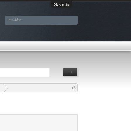
Đăng nhập
↑ ↓
G