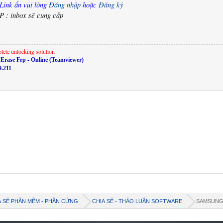
Link ẩn vui lòng
Đăng nhập
hoặc
Đăng ký
P : inbox sẽ cung cấp
lete unlocking solution
Erase Frp - Online (Teamviewer)
9.211
A SẺ PHẦN MỀM - PHẦN CỨNG
CHIA SẺ - THẢO LUẬN SOFTWARE
SAMSUN