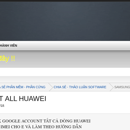
HÀNH VIÊN
đây !!
A SẺ PHẦN MỀM - PHẦN CỨNG
CHIA SẺ - THẢO LUẬN SOFTWARE
SAMSUN
 ALL HUAWEI
/18
.
 GOOGLE ACCOUNT TẤT CẢ DÒNG HUAWEI
 IMEI CHO E VÀ LÀM THEO HƯỚNG DẪN