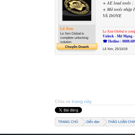
+ AE load tools :
+ Mở tools nhập I
VÀ DONE
Lê Xen
Le Xen Global is comp
Le Xen Global is
Unlock - Mở Mạng - 
complete unlocking
☎ Hotline : 0888.68
solution
Chuyên Doanh
Lê Xen
,
25/10/18
Chia sẻ
trang này
TRANG CHỦ
Diễn đàn
THẢO LUẬN CHI