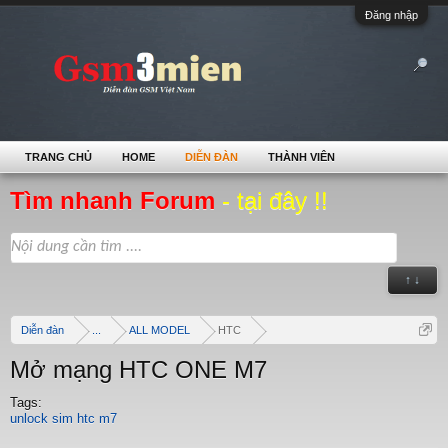
Đăng nhập
TRANG CHỦ
HOME
DIỄN ĐÀN
THÀNH VIÊN
Tìm nhanh Forum
- tại đây !!
↑ ↓
Diễn đàn
...
ALL MODEL
HTC
Mở mạng HTC ONE M7
Tags:
unlock sim htc m7