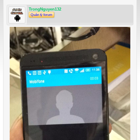
TrongNguyen132
Quản lý forum