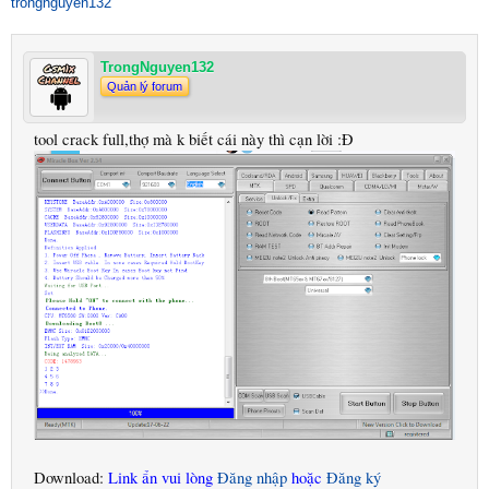
trongnguyen132
TrongNguyen132
Quản lý forum
tool crack full,thợ mà k biết cái này thì cạn lời :Đ
Download:
Link ẩn vui lòng
Đăng nhập
hoặc
Đăng ký