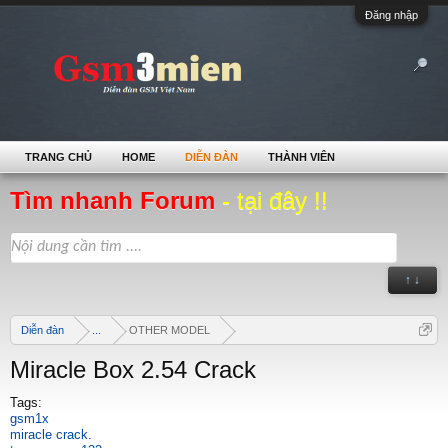
Đăng nhập
TRANG CHỦ
HOME
DIỄN ĐÀN
THÀNH VIÊN
Tìm nhanh Forum
- tại đây !!
↑ ↓
Diễn đàn
...
OTHER MODEL
Miracle Box 2.54 Crack
Tags:
gsm1x
miracle crack.