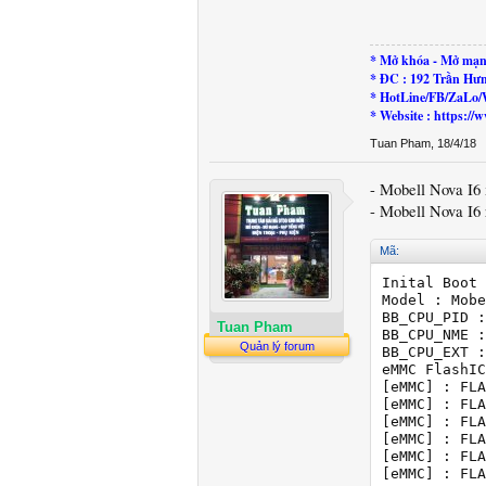
* Mở khóa - Mở mạn
* ĐC : 192 Trần Hư
* HotLine/FB/ZaLo/
* Website : https:
Tuan Pham
,
18/4/18
- Mobell Nova I6
- Mobell Nova I6 
Mã:
Inital Boot 
Model : Mobe
BB_CPU_PID :
Tuan Pham
BB_CPU_NME :
Quản lý forum
BB_CPU_EXT :
eMMC FlashIC
[eMMC] : FLA
[eMMC] : FLA
[eMMC] : FLA
[eMMC] : FLA
[eMMC] : FLA
[eMMC] : FLA