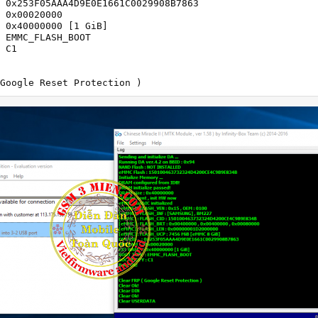
 0x253F05AAA4D9E0E1661C0029908B7863

 0x00020000

 0x40000000 [1 GiB]

 EMMC_FLASH_BOOT

 C1

Google Reset Protection )