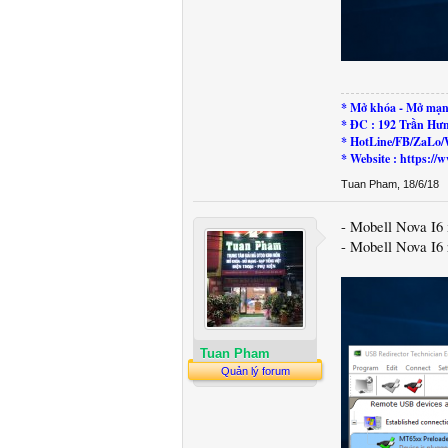
* Mở khóa - Mở mạn
* ĐC : 192 Trần Hư
* HotLine/FB/ZaLo/
* Website : https:
Tuan Pham
,
18/6/18
- Mobell Nova I6
- Mobell Nova I6 
Tuan Pham
Quản lý forum