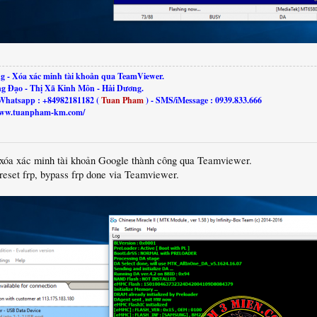
g - Xóa xác minh tài khoản qua TeamViewer.
ng Đạo - Thị Xã Kinh Môn - Hải Dương.
Whatsapp : +84982181182 (
Tuan Pham
) - SMS/iMessage : 0939.833.666
//www.tuanpham-km.com/
 xóa xác minh tài khoản Google thành công qua Teamviewer.
reset frp, bypass frp done via Teamviewer.