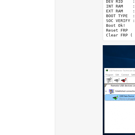
DEV RID    :
INT RAM    :
EXT RAM    :
BOOT TYPE  :
SOC VERIFY :
Boot Ok!

Reset FRP

Clear FRP ( 