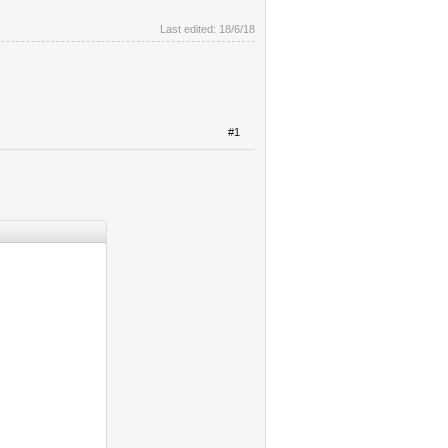
Last edited:
18/6/18
#1