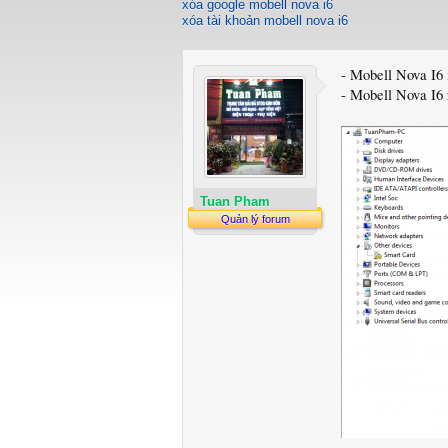
xóa google mobell nova i6
xóa tài khoản mobell nova i6
- Mobell Nova I6
- Mobell Nova I6 
Tuan Pham
Quản lý forum