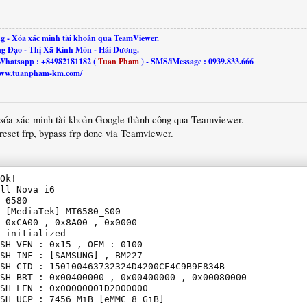
g - Xóa xác minh tài khoản qua TeamViewer.
ng Đạo - Thị Xã Kinh Môn - Hải Dương.
Whatsapp : +84982181182 (
Tuan Pham
) - SMS/iMessage : 0939.833.666
//www.tuanpham-km.com/
 xóa xác minh tài khoản Google thành công qua Teamviewer.
reset frp, bypass frp done via Teamviewer.
Ok!

ll Nova i6

 6580

 [MediaTek] MT6580_S00

 0xCA00 , 0x8A00 , 0x0000

 initialized

SH_VEN : 0x15 , OEM : 0100

SH_INF : [SAMSUNG] , BM227

SH_CID : 150100463732324D4200CE4C9B9E834B

SH_BRT : 0x00400000 , 0x00400000 , 0x00080000

SH_LEN : 0x00000001D2000000

SH_UCP : 7456 MiB [eMMC 8 GiB]
