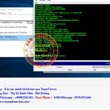
g - Xóa xác minh tài khoản qua TeamViewer.
ng Đạo - Thị Xã Kinh Môn - Hải Dương.
Whatsapp : +84982181182 (
Tuan Pham
) - SMS/iMessage : 0939.833.666
//www.tuanpham-km.com/