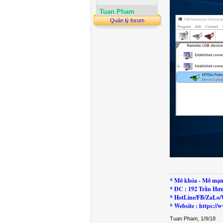
Tuan Pham
Quản lý forum
* Mở khóa - Mở mạn
* ĐC : 192 Trần Hư
* HotLine/FB/ZaLo/
* Website : https:
Tuan Pham
,
1/9/18