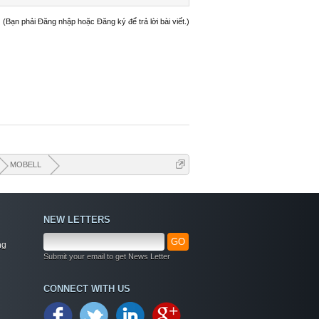
(Bạn phải Đăng nhập hoặc Đăng ký để trả lời bài viết.)
MOBELL
NEW LETTERS
GO
ng
Submit your email to get News Letter
Welcome
CONNECT WITH US
+ Chào mừng bạn đến với diễn đàn thông tin
dịch vụ Việt Nam