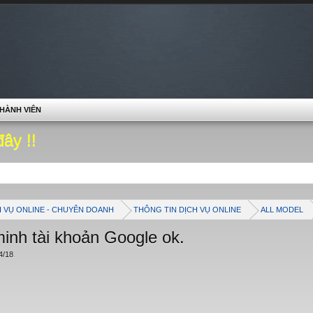
HÀNH VIÊN
đây !!
H VỤ ONLINE - CHUYÊN DOANH
THÔNG TIN DỊCH VỤ ONLINE
ALL MODEL
inh tài khoản Google ok.
4/18
.