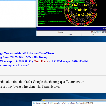
g - Xóa xác minh tài khoản qua TeamViewer.
ng Đạo - Thị Xã Kinh Môn - Hải Dương.
Whatsapp : +84982181182 (
Tuan Pham
) - SMS/iMessage : 0939.833.666
//www.tuanpham-km.com/
 xóa xác minh tài khoản Google thành công qua Teamviewer.
reset frp, bypass frp done via Teamviewer.