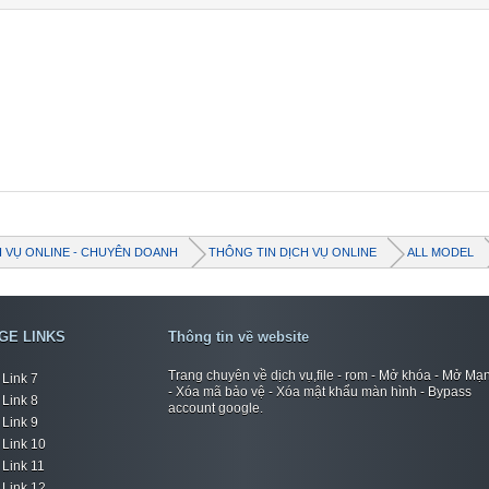
H VỤ ONLINE - CHUYÊN DOANH
THÔNG TIN DỊCH VỤ ONLINE
ALL MODEL
GE LINKS
Thông tin về website
Trang chuyên về dịch vụ,file - rom - Mở khóa - Mở Mạ
Link 7
- Xóa mã bảo vệ - Xóa mật khẩu màn hình - Bypass
Link 8
account google.
Link 9
Link 10
Link 11
Link 12