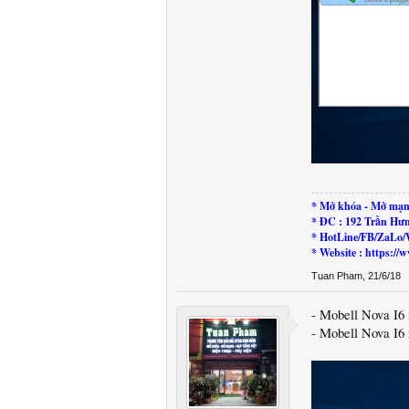
* Mở khóa - Mở mạn
* ĐC : 192 Trần Hư
* HotLine/FB/ZaLo/
* Website : https:
Tuan Pham
,
21/6/18
- Mobell Nova I6
- Mobell Nova I6 