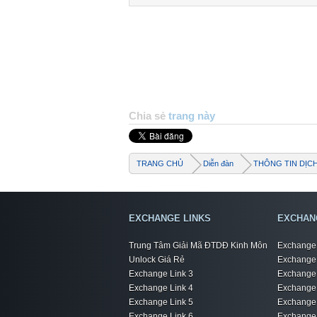
Chia sẻ
trang này
TRANG CHỦ
Diễn đàn
THÔNG TIN DỊC
EXCHANGE LINKS
EXCHAN
Trung Tâm Giải Mã ĐTDĐ Kinh Môn
Exchange 
Unlock Giá Rẻ
Exchange 
Exchange Link 3
Exchange 
Exchange Link 4
Exchange 
Exchange Link 5
Exchange 
Exchange Link 6
Exchange 