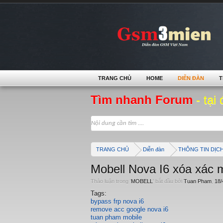
TRANG CHỦ
HOME
DIỄN ĐÀN
T
Tìm nhanh Forum
- tại 
TRANG CHỦ
Diễn đàn
THÔNG TIN DỊC
Mobell Nova I6 xóa xác m
Thảo luận trong '
MOBELL
' bắt đầu bởi
Tuan Pham
,
18/
Tags:
bypass frp nova i6
remove acc google nova i6
tuan pham mobile