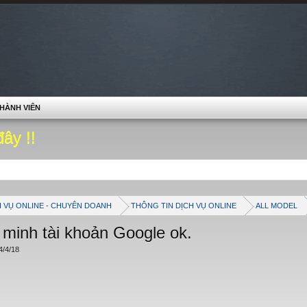
HÀNH VIÊN
đây !!
H VỤ ONLINE - CHUYÊN DOANH
THÔNG TIN DỊCH VỤ ONLINE
ALL MODEL
 minh tài khoản Google ok.
4/4/18
.