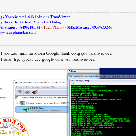
g - Xóa xác minh tài khoản qua TeamViewer.
ng Đạo - Thị Xã Kinh Môn - Hải Dương.
Whatsapp : +84982181182 (
Tuan Pham
) - SMS/iMessage : 0939.833.666
//www.tuanpham-km.com/
Z1 xóa xác minh tài khoản Google thành công qua Teamviewer.
1 reset frp, bypass acc google done via Teamviewer.