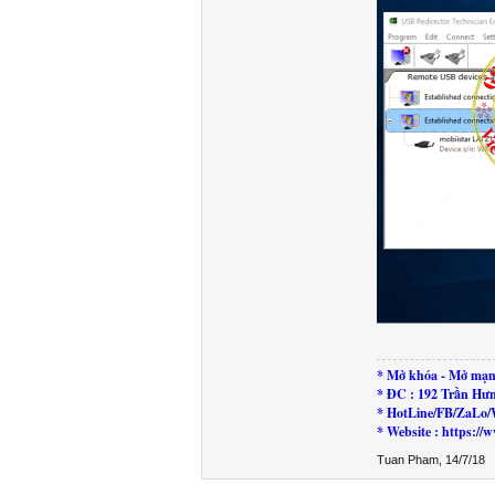
* Mở khóa - Mở mạn
* ĐC : 192 Trần Hư
* HotLine/FB/ZaLo/
* Website : https:
Tuan Pham
,
14/7/18