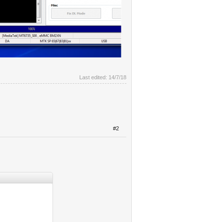
Last edited:
14/7/18
#2