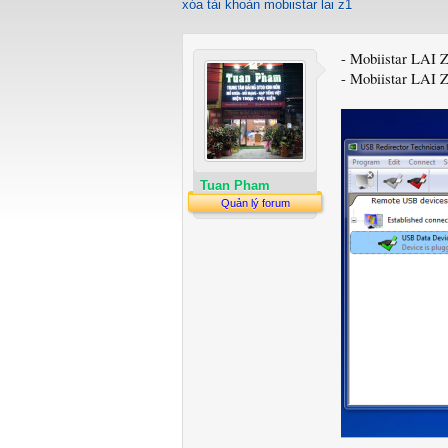
xóa tài khoản mobiistar lai z1
- Mobiistar LAI 
- Mobiistar LAI Z
Tuan Pham
Quản lý forum