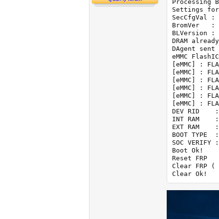
Processing B
Settings for
SecCfgVal : 
BromVer   : 
BLVersion : 
DRAM already
DAgent sent 
eMMC FlashIC
[eMMC] : FLA
[eMMC] : FLA
[eMMC] : FLA
[eMMC] : FLA
[eMMC] : FLA
[eMMC] : FLA
DEV RID    :
INT RAM    :
EXT RAM    :
BOOT TYPE  :
SOC VERIFY :
Boot Ok!

Reset FRP

Clear FRP ( 
Clear Ok!