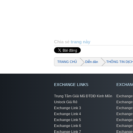
Chia sẻ
trang này
TRANG CHỦ
Diễn đàn
THÔNG TIN DỊC
EXCHANGE LINKS
EXCHAN
Trung Tâm Giải Mã ĐTDĐ Kinh Môn
Exchange 
Unlock Giá Rẻ
Exchange 
Exchange Link 3
Exchange 
Exchange Link 4
Exchange 
Exchange Link 5
Exchange 
Exchange Link 6
Exchange 
Exchange Link 7
Exchange 