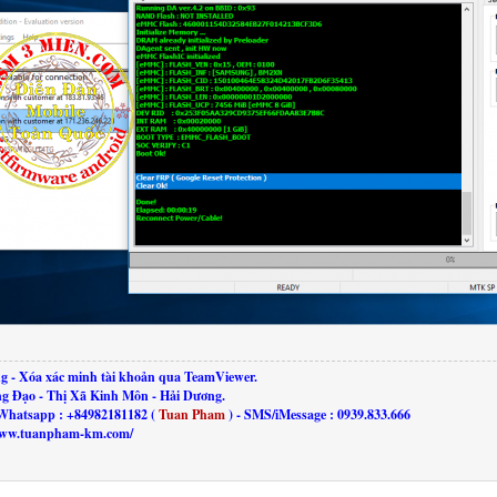
g - Xóa xác minh tài khoản qua TeamViewer.
ng Đạo - Thị Xã Kinh Môn - Hải Dương.
Whatsapp : +84982181182 (
Tuan Pham
) - SMS/iMessage : 0939.833.666
//www.tuanpham-km.com/