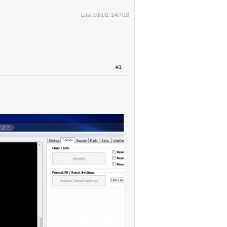
Last edited:
14/7/18
#1