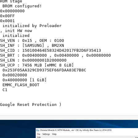
ROM stage

 BROM configured!

0x00000000

0x00FF

0x0001

 initialized by Preloader

, init HW now

 initialized

SH_VEN : 0x15 , OEM : 0100

SH_INF : [SAMSUNG] , BM2XN

SH_CID : 150100464E58324D42017FB2D6F35413

SH_BRT : 0x00400000 , 0x00400000 , 0x00080000

SH_LEN : 0x00000001D2000000

SH_UCP : 7456 MiB [eMMC 8 GiB]

 0x253F05AA329CD9375EF66FDAA83E7B8C

 0x00020000

 0x40000000 [1 GiB]

 EMMC_FLASH_BOOT

 C1

Google Reset Protection )
