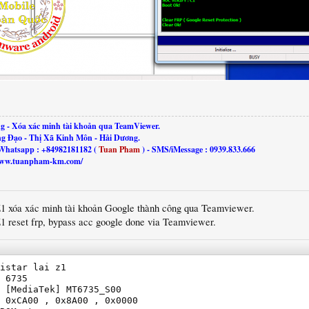
g - Xóa xác minh tài khoản qua TeamViewer.
ng Đạo - Thị Xã Kinh Môn - Hải Dương.
Whatsapp : +84982181182 (
Tuan Pham
) - SMS/iMessage : 0939.833.666
//www.tuanpham-km.com/
Z1 xóa xác minh tài khoản Google thành công qua Teamviewer.
1 reset frp, bypass acc google done via Teamviewer.
istar lai z1

 6735

 [MediaTek] MT6735_S00

 0xCA00 , 0x8A00 , 0x0000
