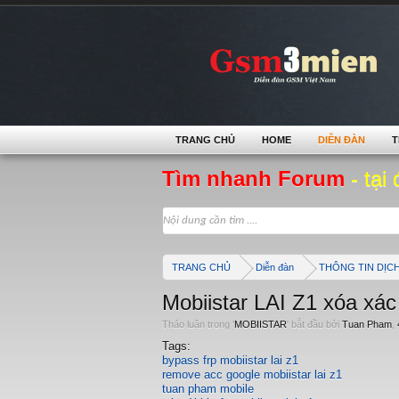
TRANG CHỦ
HOME
DIỄN ĐÀN
T
Tìm nhanh Forum
- tại 
TRANG CHỦ
Diễn đàn
THÔNG TIN DỊC
Mobiistar LAI Z1 xóa xác
Thảo luận trong '
MOBIISTAR
' bắt đầu bởi
Tuan Pham
,
Tags:
bypass frp mobiistar lai z1
remove acc google mobiistar lai z1
tuan pham mobile