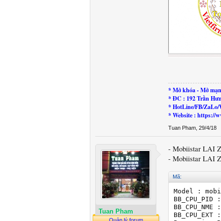
* Mở khóa - Mở mạn
* ĐC : 192 Trần Hư
* HotLine/FB/ZaLo/
* Website : https:
Tuan Pham
,
29/4/18
- Mobiistar LAI 
- Mobiistar LAI Z
Mã:
Model : mobi
BB_CPU_PID :
BB_CPU_NME :
Tuan Pham
BB_CPU_EXT :
Quản lý forum