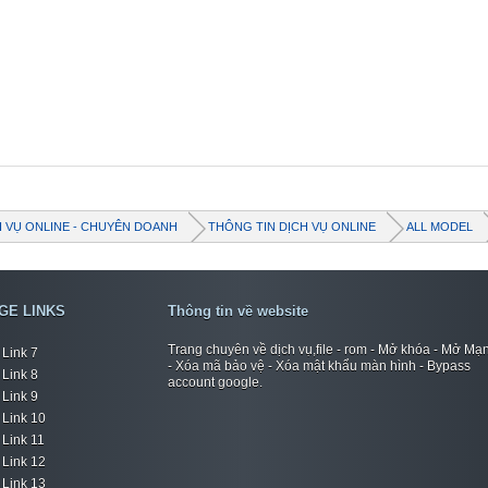
H VỤ ONLINE - CHUYÊN DOANH
THÔNG TIN DỊCH VỤ ONLINE
ALL MODEL
GE LINKS
Thông tin về website
Trang chuyên về dịch vụ,file - rom - Mở khóa - Mở Mạ
Link 7
- Xóa mã bảo vệ - Xóa mật khẩu màn hình - Bypass
Link 8
account google.
Link 9
Link 10
Link 11
Link 12
Link 13