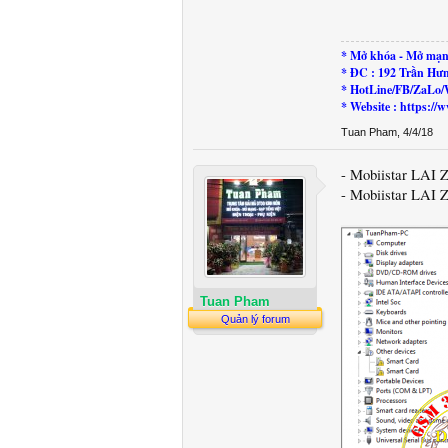
* Mở khóa - Mở mạn
* ĐC : 192 Trần Hư
* HotLine/FB/ZaLo/
* Website : https:
Tuan Pham
,
4/4/18
- Mobiistar LAI 
- Mobiistar LAI Z
Tuan Pham
Quản lý forum