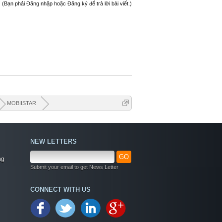
(Bạn phải Đăng nhập hoặc Đăng ký để trả lời bài viết.)
MOBIISTAR
NEW LETTERS
GO
ng
Submit your email to get News Letter
Welcome
CONNECT WITH US
+ Chào mừng bạn đến với diễn đàn thông tin
dịch vụ Việt Nam
+ Chúng tôi có tất cả các dịch vụ Online từ xa