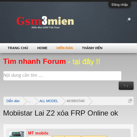
Đăng nhập
TRANG CHỦ
HOME
DIỄN ĐÀN
THÀNH VIÊN
Tìm nhanh Forum
- tại đây !!
↑ ↓
Diễn đàn
...
ALL MODEL
MOBIISTAR
Mobiistar Lai Z2 xóa FRP Online ok
MT mobile