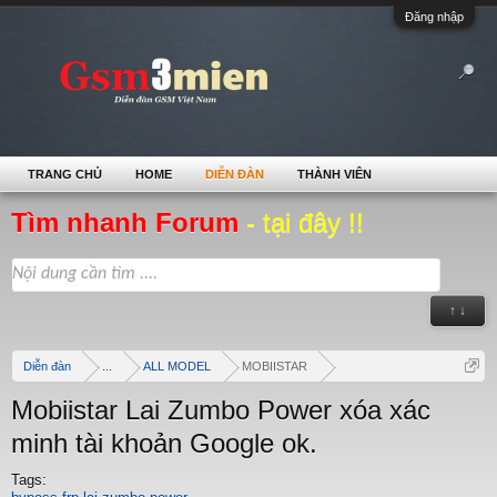
Đăng nhập
TRANG CHỦ
HOME
DIỄN ĐÀN
THÀNH VIÊN
Tìm nhanh Forum
- tại đây !!
↑ ↓
Diễn đàn
...
ALL MODEL
MOBIISTAR
Mobiistar Lai Zumbo Power xóa xác
minh tài khoản Google ok.
Tags: