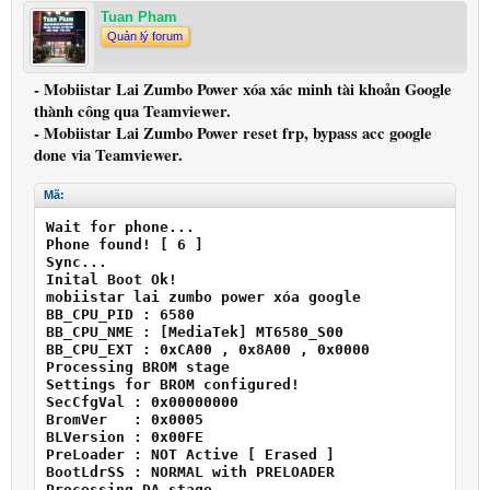
Tuan Pham
Quản lý forum
- Mobiistar Lai Zumbo Power xóa xác minh tài khoản Google
thành công qua Teamviewer.
- Mobiistar Lai Zumbo Power reset frp, bypass acc google
done via Teamviewer.
Mã:
Wait for phone...

Phone found! [ 6 ]

Sync...

Inital Boot Ok!

mobiistar lai zumbo power xóa google

BB_CPU_PID : 6580

BB_CPU_NME : [MediaTek] MT6580_S00

BB_CPU_EXT : 0xCA00 , 0x8A00 , 0x0000

Processing BROM stage

Settings for BROM configured!

SecCfgVal : 0x00000000

BromVer   : 0x0005

BLVersion : 0x00FE

PreLoader : NOT Active [ Erased ]

BootLdrSS : NORMAL with PRELOADER

Processing DA stage
