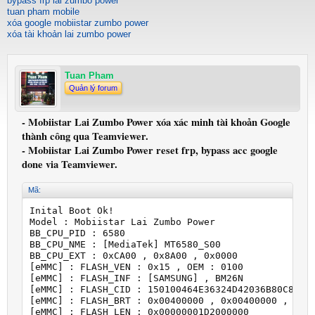
bypass frp lai zumbo power
tuan pham mobile
xóa google mobiistar zumbo power
xóa tài khoản lai zumbo power
Tuan Pham
Quản lý forum
- Mobiistar Lai Zumbo Power xóa xác minh tài khoản Google
thành công qua Teamviewer.
- Mobiistar Lai Zumbo Power reset frp, bypass acc google
done via Teamviewer.
Mã:
Inital Boot Ok!

Model : Mobiistar Lai Zumbo Power

BB_CPU_PID : 6580

BB_CPU_NME : [MediaTek] MT6580_S00

BB_CPU_EXT : 0xCA00 , 0x8A00 , 0x0000

[eMMC] : FLASH_VEN : 0x15 , OEM : 0100

[eMMC] : FLASH_INF : [SAMSUNG] , BM26N

[eMMC] : FLASH_CID : 150100464E36324D42036B80C843B4
[eMMC] : FLASH_BRT : 0x00400000 , 0x00400000 , 0x00
[eMMC] : FLASH_LEN : 0x00000001D2000000
