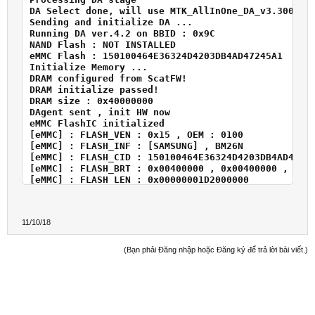
DA Select done, will use MTK_AllInOne_DA_v3.3001.00
Sending and initialize DA ...

Running DA ver.4.2 on BBID : 0x9C

NAND Flash : NOT INSTALLED

eMMC Flash : 150100464E36324D4203DB4AD47245A1

Initialize Memory ...

DRAM configured from ScatFW!

DRAM initialize passed!

DRAM size : 0x40000000

DAgent sent , init HW now

eMMC FlashIC initialized

[eMMC] : FLASH_VEN : 0x15 , OEM : 0100

[eMMC] : FLASH_INF : [SAMSUNG] , BM26N

[eMMC] : FLASH_CID : 150100464E36324D4203DB4AD47245
[eMMC] : FLASH_BRT : 0x00400000 , 0x00400000 , 0x00
[eMMC] : FLASH_LEN : 0x00000001D2000000

[eMMC] : FLASH_UCP : 7456 MiB [eMMC 8 GiB]

DEV RID    : 0x253F05AAD85FF19705285CBB2A829300

INT RAM    : 0x00020000

11/10/18
EXT RAM    : 0x40000000 [1 GiB]

BOOT TYPE  : EMMC_FLASH_BOOT

SOC VERIFY : C1

(Bạn phải Đăng nhập hoặc Đăng ký để trả lời bài viết.)
Boot Ok!

Reset FRP

Clear FRP ( Google Reset Protection )

Clear Ok!

Done!