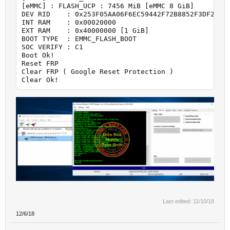
[eMMC] : FLASH_UCP : 7456 MiB [eMMC 8 GiB]

DEV RID    : 0x253F05AA06F6EC59442F72B8852F3DF2

INT RAM    : 0x00020000

EXT RAM    : 0x40000000 [1 GiB]

BOOT TYPE  : EMMC_FLASH_BOOT

SOC VERIFY : C1

Boot Ok!

Reset FRP

Clear FRP ( Google Reset Protection )

Clear Ok!
Last edited:
11/10/18
12/6/18