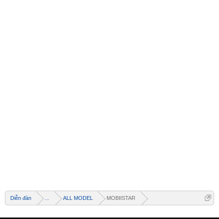
Welcome
+ Chào mừng bạn đến với diễn đàn thông tin
dịch vụ Việt Nam
Diễn đàn
...
ALL MODEL
MOBIISTAR
+ Chúng tôi có tất cả các dịch vụ Online từ xa
qua Teamview - Active box , Dongle , Rom Test