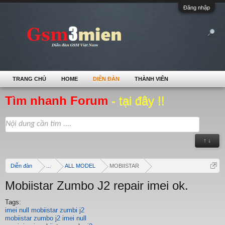
Đăng nhập
TRANG CHỦ
HOME
DIỄN ĐÀN
THÀNH VIÊN
Tìm nhanh Forum
- tại đây !!
↑ ↓
Diễn đàn
...
ALL MODEL
MOBIISTAR
Mobiistar Zumbo J2 repair imei ok.
Tags:
imei null mobiistar zumbi j2
mobiistar zumbo j2 imei null