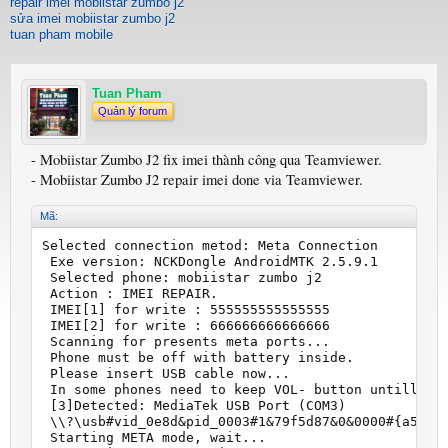
repair imei mobiistar zumbo j2
sửa imei mobiistar zumbo j2
tuan pham mobile
Tuan Pham
Quản lý forum
- Mobiistar Zumbo J2 fix imei thành công qua Teamviewer.
- Mobiistar Zumbo J2 repair imei done via Teamviewer.
Mã:
Selected connection metod: Meta Connection

 Exe version: NCKDongle AndroidMTK 2.5.9.1

 Selected phone: mobiistar zumbo j2

 Action : IMEI REPAIR.

 IMEI[1] for write : 555555555555555

 IMEI[2] for write : 666666666666666

 Scanning for presents meta ports...

 Phone must be off with battery inside.

 Please insert USB cable now...

 In some phones need to keep VOL- button untill ins
 [3]Detected: MediaTek USB Port (COM3)

 \\?\usb#vid_0e8d&pid_0003#1&79f5d87&0&0000#{a5dcbf
 Starting META mode, wait...
