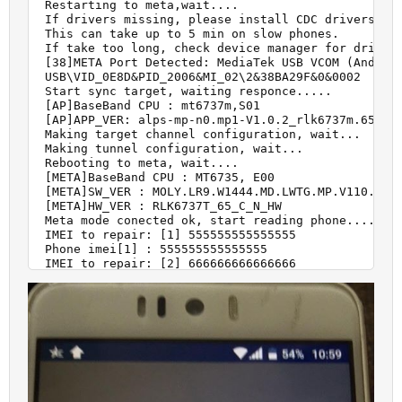
 Restarting to meta,wait....

 If drivers missing, please install CDC drivers.

 This can take up to 5 min on slow phones.

 If take too long, check device manager for drivers
 [38]META Port Detected: MediaTek USB VCOM (Android
 USB\VID_0E8D&PID_2006&MI_02\2&38BA29F&0&0002

 Start sync target, waiting responce.....

 [AP]BaseBand CPU : mt6737m,S01

 [AP]APP_VER: alps-mp-n0.mp1-V1.0.2_rlk6737m.65.c.n
 Making target channel configuration, wait...

 Making tunnel configuration, wait...

 Rebooting to meta, wait....

 [META]BaseBand CPU : MT6735, E00

 [META]SW_VER : MOLY.LR9.W1444.MD.LWTG.MP.V110.5.P2
 [META]HW_VER : RLK6737T_65_C_N_HW

 Meta mode conected ok, start reading phone....

 IMEI to repair: [1] 555555555555555

 Phone imei[1] : 555555555555555

 IMEI to repair: [2] 666666666666666

 Phone imei[2] : 666666666666666

 Clean Boot flag ok.

 All done.