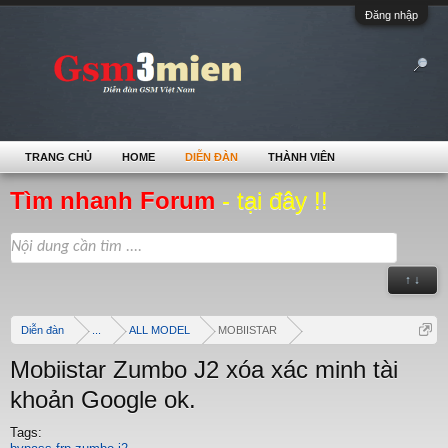
Đăng nhập
TRANG CHỦ
HOME
DIỄN ĐÀN
THÀNH VIÊN
Tìm nhanh Forum
- tại đây !!
↑ ↓
Diễn đàn
...
ALL MODEL
MOBIISTAR
Mobiistar Zumbo J2 xóa xác minh tài
khoản Google ok.
Tags: