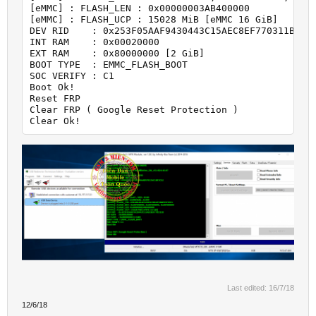
[eMMC] : FLASH_LEN : 0x00000003AB400000

[eMMC] : FLASH_UCP : 15028 MiB [eMMC 16 GiB]

DEV RID    : 0x253F05AAF9430443C15AEC8EF770311B

INT RAM    : 0x00020000

EXT RAM    : 0x80000000 [2 GiB]

BOOT TYPE  : EMMC_FLASH_BOOT

SOC VERIFY : C1

Boot Ok!

Reset FRP

Clear FRP ( Google Reset Protection )

Clear Ok!
Last edited:
16/7/18
12/6/18