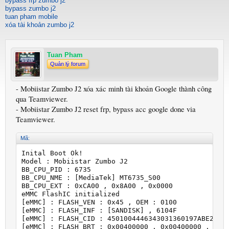
bypass frp zumbo j2
bypass zumbo j2
tuan pham mobile
xóa tài khoản zumbo j2
Tuan Pham
Quản lý forum
- Mobiistar Zumbo J2 xóa xác minh tài khoản Google thành công
qua Teamviewer.
- Mobiistar Zumbo J2 reset frp, bypass acc google done via
Teamviewer.
Mã:
Inital Boot Ok!

Model : Mobiistar Zumbo J2

BB_CPU_PID : 6735

BB_CPU_NME : [MediaTek] MT6735_S00

BB_CPU_EXT : 0xCA00 , 0x8A00 , 0x0000

eMMC FlashIC initialized

[eMMC] : FLASH_VEN : 0x45 , OEM : 0100

[eMMC] : FLASH_INF : [SANDISK] , 6104F

[eMMC] : FLASH_CID : 4501004446343031360197ABE23C25
[eMMC] : FLASH_BRT : 0x00400000 , 0x00400000 , 0x00