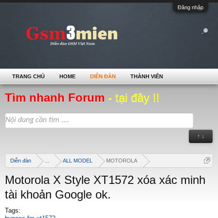
Đăng nhập
TRANG CHỦ
HOME
DIỄN ĐÀN
THÀNH VIÊN
Tìm nhanh Forum
- tại đây !!
↑ ↓
Diễn đàn
...
ALL MODEL
MOTOROLA
Motorola X Style XT1572 xóa xác minh
tài khoản Google ok.
Tags: