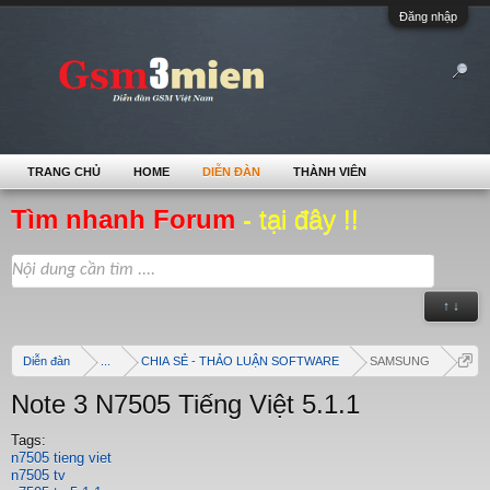
Đăng nhập
TRANG CHỦ
HOME
DIỄN ĐÀN
THÀNH VIÊN
Tìm nhanh Forum
- tại đây !!
↑ ↓
Diễn đàn
...
CHIA SẺ - THẢO LUẬN SOFTWARE
SAMSUNG
Note 3 N7505 Tiếng Việt 5.1.1
Tags:
n7505 tieng viet
n7505 tv