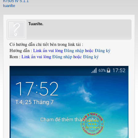
n7505 tv 5.1.1
tuanlte
Tuanlte.
Có hướng dẫn chi tiết bên trong link tải :
Hướng dẫn :
Link ẩn vui lòng
Đăng nhập
hoặc
Đăng ký
Rom :
Link ẩn vui lòng
Đăng nhập
hoặc
Đăng ký