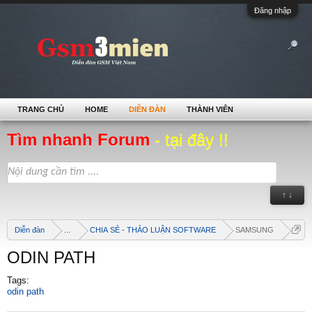
Đăng nhập
TRANG CHỦ
HOME
DIỄN ĐÀN
THÀNH VIÊN
Tìm nhanh Forum
- tại đây !!
↑ ↓
Diễn đàn
...
CHIA SẺ - THẢO LUẬN SOFTWARE
SAMSUNG
ODIN PATH
Tags:
odin path