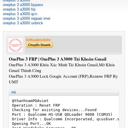
oneplus 3 a3000
oneplus 3 a3000 bypass
oneplus 3 a3000 frp
oneplus 3 a3000 qcn
oneplus 3 a3000 reppair imei
oneplus 3 a3000 unbrick
kithuatmobile
Chuyên Doanh
OnePlus 3 FRP | OnePlus 3 A3000 Tài Khoản Gmail
OnePlus 3 A3000 Khóa Xác Minh Tài Khoản Gmail,Mở Khóa
Gmail Thành Công
OnePlus 3 A3000 Lock Google Account (FRP),Remove FRP By
UMT
Mã:
@thanhnamPDAviet

Operation : Reset FRP

Checking for existing devices...Found

Port : Qualcomm HS-USB QDLoader 9008 (COM35)

Driver Info : Qualcomm Incorporated, qcusbser.sys, 
Opening Port...OK
