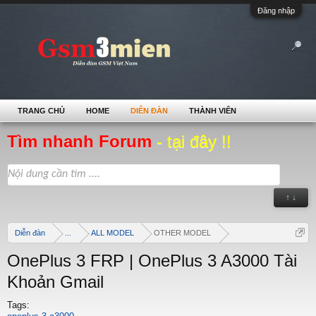
Đăng nhập
TRANG CHỦ
HOME
DIỄN ĐÀN
THÀNH VIÊN
Tìm nhanh Forum
- tại đây !!
↑ ↓
Diễn đàn
...
ALL MODEL
OTHER MODEL
OnePlus 3 FRP | OnePlus 3 A3000 Tài
Khoản Gmail
Tags: