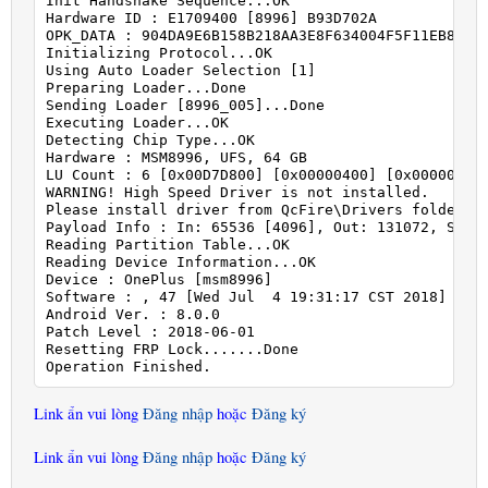
Init Handshake Sequence...OK

Hardware ID : E1709400 [8996] B93D702A

OPK_DATA : 904DA9E6B158B218AA3E8F634004F5F11EB85C01
Initializing Protocol...OK

Using Auto Loader Selection [1]

Preparing Loader...Done

Sending Loader [8996_005]...Done

Executing Loader...OK

Detecting Chip Type...OK

Hardware : MSM8996, UFS, 64 GB

LU Count : 6 [0x00D7D800] [0x00000400] [0x00000400]
WARNING! High Speed Driver is not installed.

Please install driver from QcFire\Drivers folder us
Payload Info : In: 65536 [4096], Out: 131072, Secto
Reading Partition Table...OK

Reading Device Information...OK

Device : OnePlus [msm8996]

Software : , 47 [Wed Jul  4 19:31:17 CST 2018]

Android Ver. : 8.0.0

Patch Level : 2018-06-01

Resetting FRP Lock.......Done

Operation Finished.
Link ẩn vui lòng
Đăng nhập
hoặc
Đăng ký
Link ẩn vui lòng
Đăng nhập
hoặc
Đăng ký