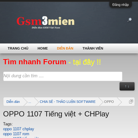
Đăng nhập
TRANG CHỦ
HOME
DIỄN ĐÀN
THÀNH VIÊN
Tìm nhanh Forum
- tại đây !!
↑ ↓
Diễn đàn
...
CHIA SẺ - THẢO LUẬN SOFTWARE
OPPO
OPPO 1107 Tiếng việt + CHPlay
Tags:
oppo 1107 chplay
oppo 1107 rom