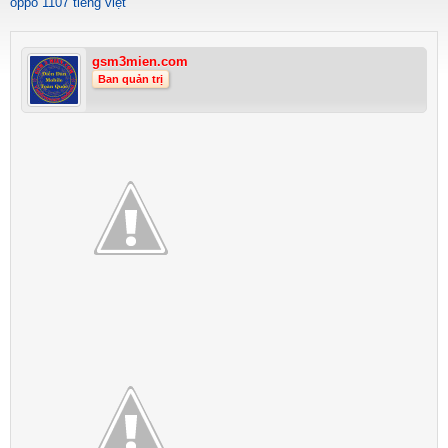
oppo 1107 tiếng việt
gsm3mien.com
Ban quản trị