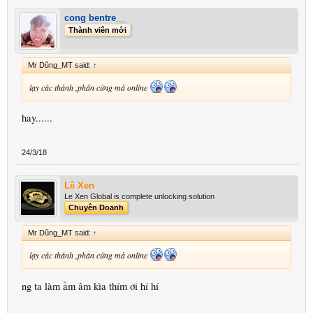
cong bentre__
Thành viên mới
Mr Dũng_MT said:
↑
lạy các thánh ,phần cứng mà online
hay......
24/3/18
Lê Xen
Le Xen Global is complete unlocking solution
Chuyên Doanh
Mr Dũng_MT said:
↑
lạy các thánh ,phần cứng mà online
ng ta làm ầm âm kìa thím ơi hí hí