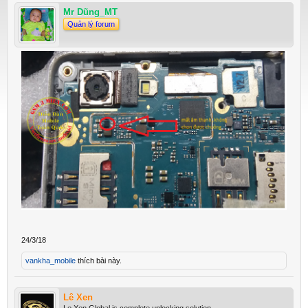
Mr Dũng_MT
Quản lý forum
24/3/18
vankha_mobile
thích bài này.
Lê Xen
Le Xen Global is complete unlocking solution