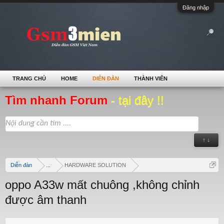
Đăng nhập
TRANG CHỦ
HOME
DIỄN ĐÀN
THÀNH VIÊN
Tìm nhanh Forum
- tại đây !!
↑ ↓
Diễn đàn
...
HARDWARE SOLUTION
oppo A33w mất chuông ,không chỉnh
được âm thanh