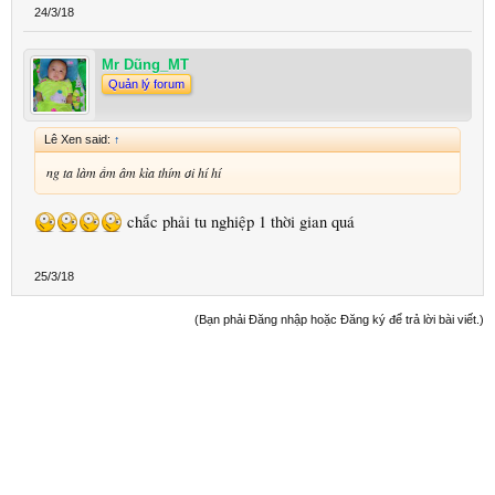
24/3/18
Mr Dũng_MT
Quản lý forum
Lê Xen said:
↑
ng ta làm ầm âm kìa thím ơi hí hí
chắc phải tu nghiệp 1 thời gian quá
25/3/18
(Bạn phải Đăng nhập hoặc Đăng ký để trả lời bài viết.)