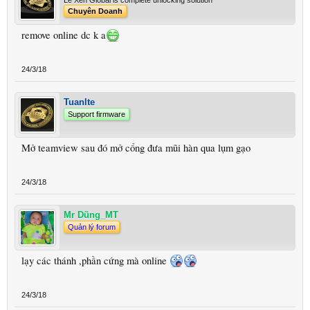
Chuyên Doanh
remove online dc k a
24/3/18
Tuanlte
Support firmware
Mở teamview sau đó mở cổng đưa mũi hàn qua lụm gạo
24/3/18
Mr Dũng_MT
Quản lý forum
lạy các thánh ,phần cứng mà online
24/3/18