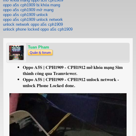
mở khóa mạng oppo a5s cph1909
oppo a5s cph1909 bị khóa mạng
oppo a5s cph1909 mở mạng
oppo a5s cph1909 unlock
oppo a5s cph1909 unlock network
unlock network oppo a5s cph1909
unlock phone locked oppo a5s cph1909
Tuan Pham
Quản lý forum
Oppo A5S | CPH1909 - CPH1912 mở khóa mạng Sim
thành công qua Teamviewer.
Oppo A5S | CPH1909 - CPH1912 unlock network -
unlock Phone Locked done.