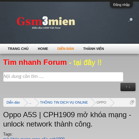
Đăng nhập
TRANG CHỦ
HOME
DIỄN ĐÀN
THÀNH VIÊN
Tìm nhanh Forum
- tại đây !!
↑ ↓
Diễn đàn
...
THÔNG TIN DỊCH VỤ ONLINE
OPPO
Oppo A5S | CPH1909 mở khóa mạng -
unlock network thành công.
Tags: