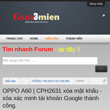
Đăng nhập
TRANG CHỦ
HOME
DIỄN ĐÀN
THÀNH VIÊN
Tìm nhanh Forum
- tại đây !!
↑ ↓
Diễn đàn
...
THÔNG TIN DỊCH VỤ ONLINE
OPPO
OPPO A60 | CPH2631 xóa mật khẩu -
xóa xác minh tài khoản Google thành
công.