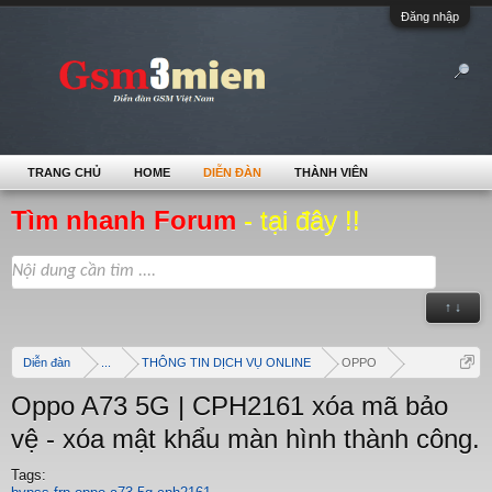
Đăng nhập
TRANG CHỦ
HOME
DIỄN ĐÀN
THÀNH VIÊN
Tìm nhanh Forum
- tại đây !!
↑ ↓
Diễn đàn
...
THÔNG TIN DỊCH VỤ ONLINE
OPPO
Oppo A73 5G | CPH2161 xóa mã bảo
vệ - xóa mật khẩu màn hình thành công.
Tags: