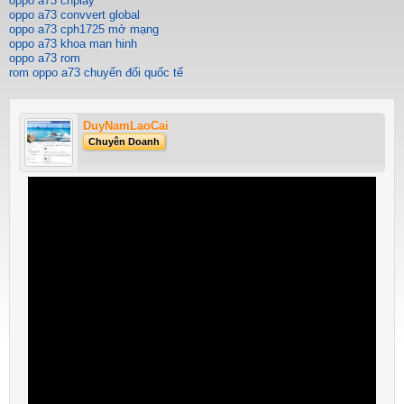
oppo a73 chplay
oppo a73 convvert global
oppo a73 cph1725 mở mạng
oppo a73 khoa man hinh
oppo a73 rom
rom oppo a73 chuyển đổi quốc tế
DuyNamLaoCai
Chuyên Doanh