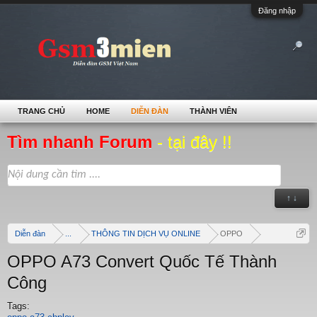
Đăng nhập
TRANG CHỦ
HOME
DIỄN ĐÀN
THÀNH VIÊN
Tìm nhanh Forum
- tại đây !!
↑ ↓
Diễn đàn
...
THÔNG TIN DỊCH VỤ ONLINE
OPPO
OPPO A73 Convert Quốc Tế Thành
Công
Tags: