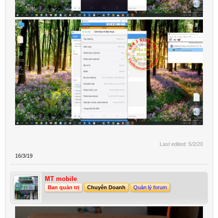
Last edited:
5/2/20
16/3/19
MT mobile
Ban quản trị
Chuyên Doanh
Quản lý forum