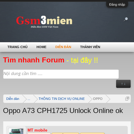
Đăng nhập
TRANG CHỦ
HOME
DIỄN ĐÀN
THÀNH VIÊN
Tìm nhanh Forum
- tại đây !!
↑ ↓
Diễn đàn
...
THÔNG TIN DỊCH VỤ ONLINE
OPPO
Oppo A73 CPH1725 Unlock Online ok
MT mobile