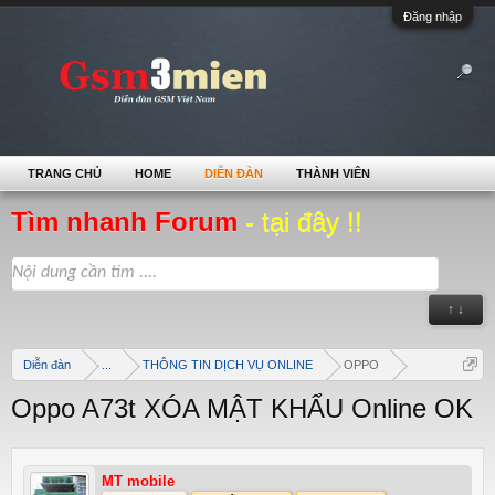
Đăng nhập
TRANG CHỦ
HOME
DIỄN ĐÀN
THÀNH VIÊN
Tìm nhanh Forum
- tại đây !!
↑ ↓
Diễn đàn
...
THÔNG TIN DỊCH VỤ ONLINE
OPPO
Oppo A73t XÓA MẬT KHẨU Online OK
MT mobile