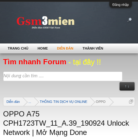
Đăng nhập
TRANG CHỦ
HOME
DIỄN ĐÀN
THÀNH VIÊN
Tìm nhanh Forum
- tại đây !!
↑ ↓
Diễn đàn
...
THÔNG TIN DỊCH VỤ ONLINE
OPPO
OPPO A75
CPH1723TW_11_A.39_190924 Unlock
Network | Mở Mạng Done