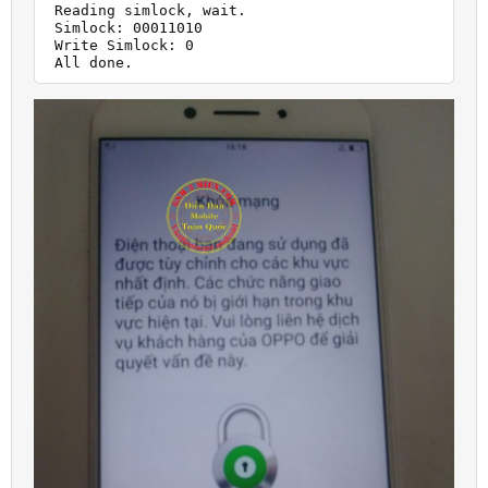
 Reading simlock, wait.

 Simlock: 00011010

 Write Simlock: 0

 All done.