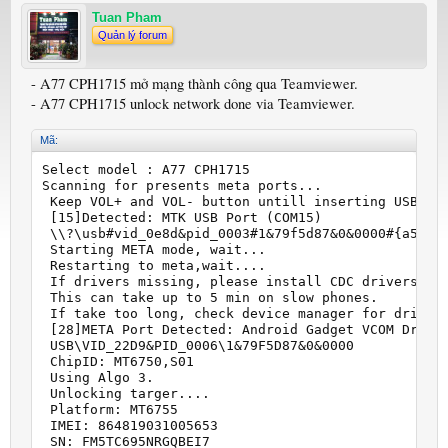
Tuan Pham
Quản lý forum
- A77 CPH1715 mở mạng thành công qua Teamviewer.
- A77 CPH1715 unlock network done via Teamviewer.
Mã:
Select model : A77 CPH1715

Scanning for presents meta ports...

 Keep VOL+ and VOL- button untill inserting USB cab
 [15]Detected: MTK USB Port (COM15)

 \\?\usb#vid_0e8d&pid_0003#1&79f5d87&0&0000#{a5dcbf
 Starting META mode, wait...

 Restarting to meta,wait....

 If drivers missing, please install CDC drivers.

 This can take up to 5 min on slow phones.

 If take too long, check device manager for drivers
 [28]META Port Detected: Android Gadget VCOM Driver
 USB\VID_22D9&PID_0006\1&79F5D87&0&0000

 ChipID: MT6750,S01

 Using Algo 3.

 Unlocking targer....

 Platform: MT6755

 IMEI: 864819031005653

 SN: FM5TC695NRGQBEI7
