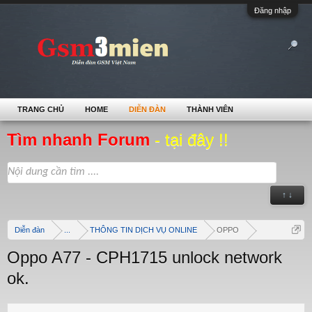
Đăng nhập
TRANG CHỦ
HOME
DIỄN ĐÀN
THÀNH VIÊN
Tìm nhanh Forum
- tại đây !!
↑ ↓
Diễn đàn
...
THÔNG TIN DỊCH VỤ ONLINE
OPPO
Oppo A77 - CPH1715 unlock network
ok.