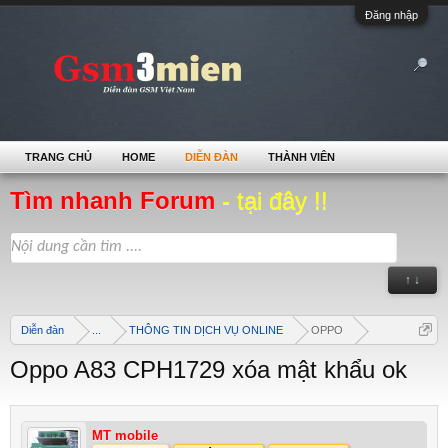
Đăng nhập
TRANG CHỦ
HOME
DIỄN ĐÀN
THÀNH VIÊN
Tìm nhanh Forum
- tại đây !!
↑ ↓
Diễn đàn
...
THÔNG TIN DỊCH VỤ ONLINE
OPPO
Oppo A83 CPH1729 xóa mật khẩu ok
MT mobile