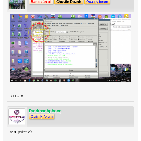
Ban quản trị
Chuyên Doanh
Quản lý forum
30/12/18
Dtddthanhphong
Quản lý forum
test point ok