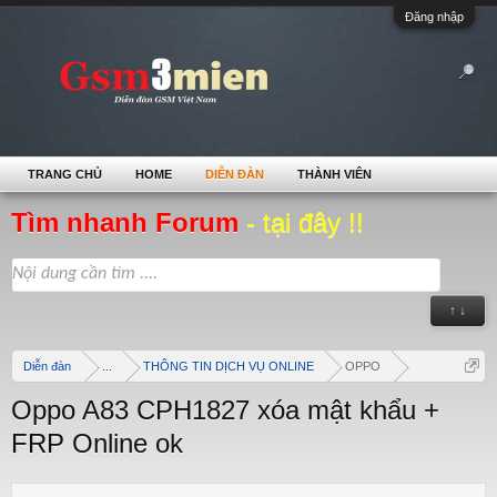
Đăng nhập
TRANG CHỦ
HOME
DIỄN ĐÀN
THÀNH VIÊN
Tìm nhanh Forum
- tại đây !!
↑ ↓
Diễn đàn
...
THÔNG TIN DỊCH VỤ ONLINE
OPPO
Oppo A83 CPH1827 xóa mật khẩu +
FRP Online ok