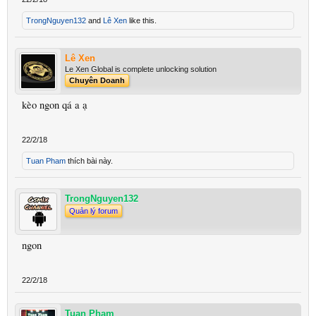
TrongNguyen132
and
Lê Xen
like this.
Lê Xen
Le Xen Global is complete unlocking solution
Chuyên Doanh
kèo ngon qá a ạ
22/2/18
Tuan Pham
thích bài này.
TrongNguyen132
Quản lý forum
ngon
22/2/18
Tuan Pham