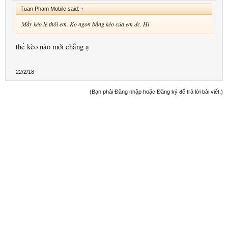
Tuan Pham Mobile said:
↑
Mấy kèo lẻ thôi em. Ko ngon bằng kèo của em đc. Hi
thế kèo nào mới chẳng ạ
22/2/18
(Bạn phải Đăng nhập hoặc Đăng ký để trả lời bài viết.)