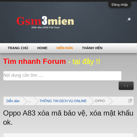
Đăng nhập
TRANG CHỦ
HOME
DIỄN ĐÀN
THÀNH VIÊN
Tìm nhanh Forum
- tại đây !!
↑ ↓
Diễn đàn
...
THÔNG TIN DỊCH VỤ ONLINE
OPPO
Oppo A83 xóa mã bảo vệ, xóa mật khẩu
ok.