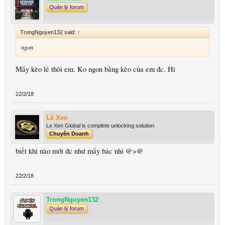
Quản lý forum
TrongNguyen132 said:
↑
ngon
Mấy kèo lẻ thôi em. Ko ngon bằng kèo của em đc. Hi
22/2/18
Lê Xen
Le Xen Global is complete unlocking solution
Chuyên Doanh
biết khi nào mới đc như mấy bác nhỉ @>@
22/2/18
TrongNguyen132
Quản lý forum