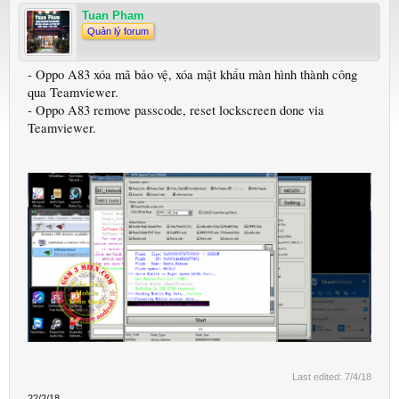
Tuan Pham
Quản lý forum
- Oppo A83 xóa mã bảo vệ, xóa mật khẩu màn hình thành công
qua Teamviewer.
- Oppo A83 remove passcode, reset lockscreen done via
Teamviewer.
Last edited:
7/4/18
22/2/18