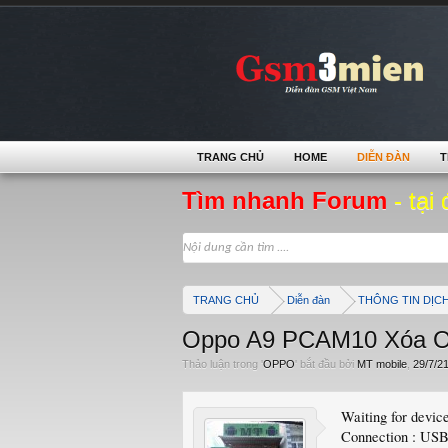
TRANG CHỦ
HOME
DIỄN ĐÀN
T
Tìm nhanh Forum
- tại 
TRANG CHỦ
Diễn đàn
THÔNG TIN DỊC
Oppo A9 PCAM10 Xóa O
Thảo luận trong '
OPPO
' bắt đầu bởi
MT mobile
,
29/7/2
Waiting for devi
Connection : USB