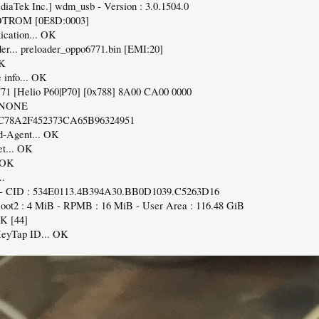
diaTek Inc.] wdm_usb - Version : 3.0.1504.0
OTROM [0E8D:0003]
ication... OK
er... preloader_oppo6771.bin [EMI:20]
OK
 info... OK
71 [Helio P60|P70] [0x788] 8A00 CA00 0000
: NONE
C78A2F452373CA65B96324951
d-Agent... OK
et... OK
. OK
..
 - CID : 534E0113.4B394A30.BB0D1039.C5263D16
Boot2 : 4 MiB - RPMB : 16 MiB - User Area : 116.48 GiB
K [44]
HeyTap ID... OK