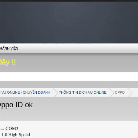
HÀNH VIÊN
đây !!
H VỤ ONLINE - CHUYÊN DOANH
THÔNG TIN DỊCH VỤ ONLINE
OPPO
ppo ID ok
1
.
ce... COM3
 1.0 High-Speed