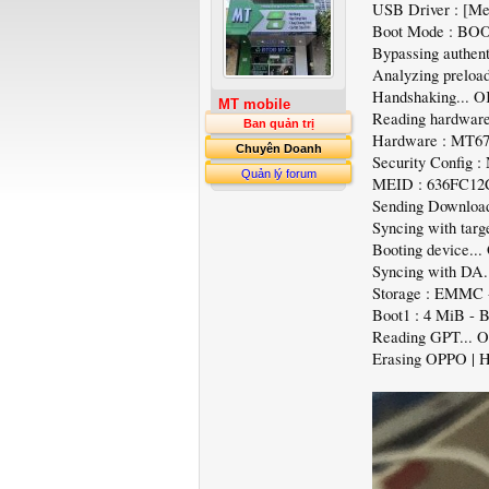
USB Driver : [Me
Boot Mode : BO
Bypassing authent
Analyzing preload
Handshaking... 
MT mobile
Reading hardware
Ban quản trị
Hardware : MT67
Chuyên Doanh
Security Config 
Quản lý forum
MEID : 636FC12
Sending Downloa
Syncing with targ
Booting device..
Syncing with DA.
Storage : EMMC
Boot1 : 4 MiB - 
Reading GPT... O
Erasing OPPO | 