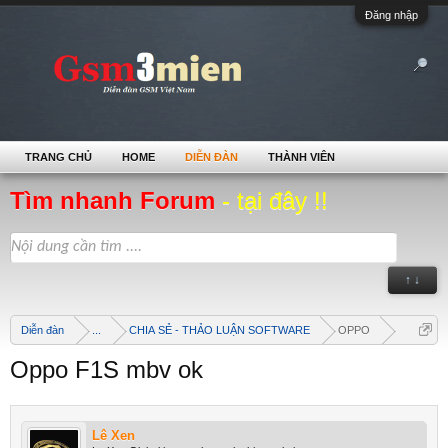
Đăng nhập
TRANG CHỦ
HOME
DIỄN ĐÀN
THÀNH VIÊN
Tìm nhanh Forum
- tại đây !!
↑ ↓
Diễn đàn
...
CHIA SẺ - THẢO LUẬN SOFTWARE
OPPO
Oppo F1S mbv ok
Lê Xen