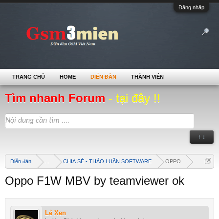
Đăng nhập
TRANG CHỦ
HOME
DIỄN ĐÀN
THÀNH VIÊN
Tìm nhanh Forum
- tại đây !!
↑ ↓
Diễn đàn
...
CHIA SẺ - THẢO LUẬN SOFTWARE
OPPO
Oppo F1W MBV by teamviewer ok
Lê Xen