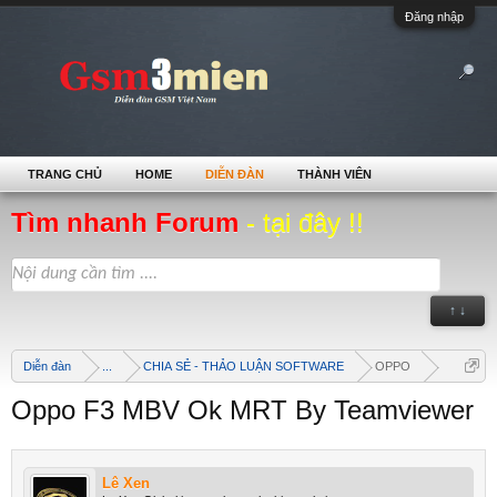
Đăng nhập
TRANG CHỦ
HOME
DIỄN ĐÀN
THÀNH VIÊN
Tìm nhanh Forum
- tại đây !!
↑ ↓
Diễn đàn
...
CHIA SẺ - THẢO LUẬN SOFTWARE
OPPO
Oppo F3 MBV Ok MRT By Teamviewer
Lê Xen