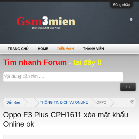
Đăng nhập
TRANG CHỦ
HOME
DIỄN ĐÀN
THÀNH VIÊN
Tìm nhanh Forum
- tại đây !!
↑ ↓
Diễn đàn
...
THÔNG TIN DỊCH VỤ ONLINE
OPPO
Oppo F3 Plus CPH1611 xóa mật khẩu
Online ok