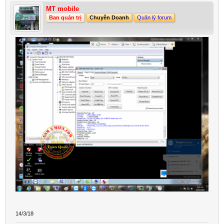
MT mobile
Ban quản trị
Chuyên Doanh
Quản lý forum
14/3/18