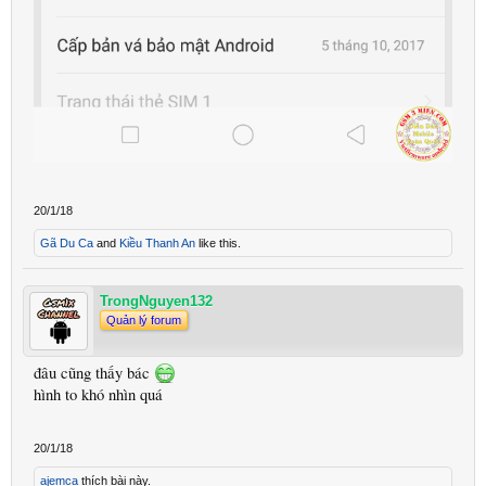
20/1/18
Gã Du Ca
and
Kiều Thanh An
like this.
TrongNguyen132
Quản lý forum
đâu cũng thấy bác
hình to khó nhìn quá
20/1/18
ajemca
thích bài này.