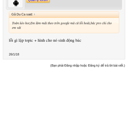
Quản lý forum
Gã Du Ca said:
↑
Toàn kèo hot,Em làm mãi theo trên google mà cứ lỗi hoài,bác pro chỉ cho
em với
lỗi gì lập topic + hình cho nó sinh động bác
26/1/18
(Bạn phải Đăng nhập hoặc Đăng ký để trả lời bài viết.)