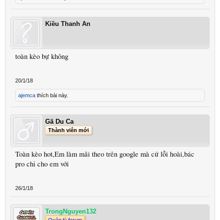
Kiều Thanh An
toàn kèo bự không
20/1/18
ajemca
thích bài này.
Gã Du Ca
Thành viên mới
Toàn kèo hot,Em làm mãi theo trên google mà cứ lỗi hoài,bác
pro chỉ cho em với
26/1/18
TrongNguyen132