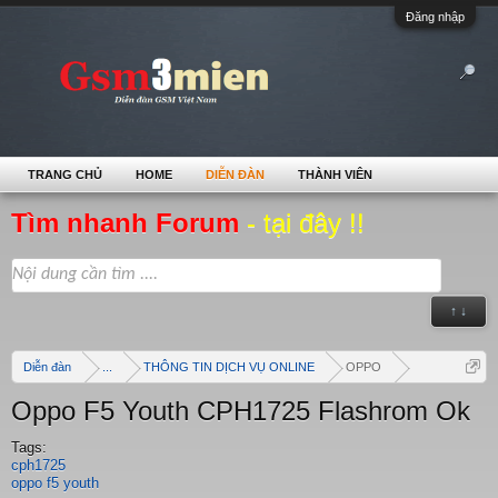
Đăng nhập
TRANG CHỦ
HOME
DIỄN ĐÀN
THÀNH VIÊN
Tìm nhanh Forum
- tại đây !!
↑ ↓
Diễn đàn
...
THÔNG TIN DỊCH VỤ ONLINE
OPPO
Oppo F5 Youth CPH1725 Flashrom Ok
Tags:
cph1725
oppo f5 youth