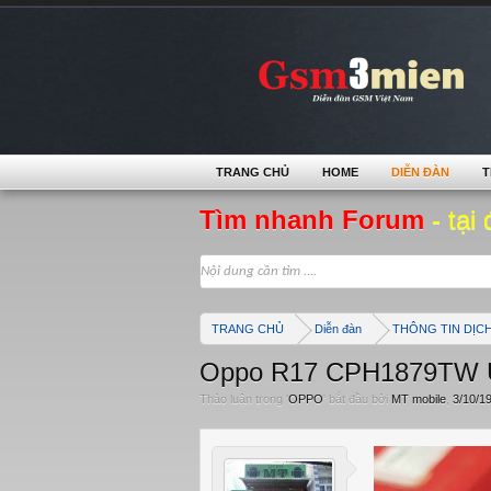
TRANG CHỦ
HOME
DIỄN ĐÀN
T
Tìm nhanh Forum
- tại 
TRANG CHỦ
Diễn đàn
THÔNG TIN DỊC
Oppo R17 CPH1879TW Un
Thảo luận trong '
OPPO
' bắt đầu bởi
MT mobile
,
3/10/1