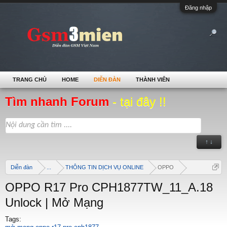
Đăng nhập
TRANG CHỦ
HOME
DIỄN ĐÀN
THÀNH VIÊN
Tìm nhanh Forum
- tại đây !!
↑ ↓
Diễn đàn
...
THÔNG TIN DỊCH VỤ ONLINE
OPPO
OPPO R17 Pro CPH1877TW_11_A.18
Unlock | Mở Mạng
Tags: