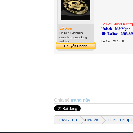
Le Xen Global is comp
Lê Xen
Unlock - Mở Mạng - 
Le Xen Global is
☎ Hotline : 0888.68
complete unlocking
solution
Lê Xen
,
21/3/18
Chuyên Doanh
Chia sẻ
trang này
TRANG CHỦ
Diễn đàn
THÔNG TIN DỊC