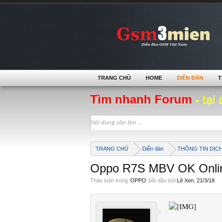
TRANG CHỦ
HOME
DIỄN ĐÀN
T
Tìm nhanh Forum
- tại 
TRANG CHỦ
Diễn đàn
THÔNG TIN DỊC
Oppo R7S MBV OK Onli
Thảo luận trong '
OPPO
' bắt đầu bởi
Lê Xen
,
21/3/18
.