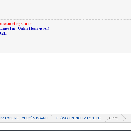
lete unlocking solution
Erase Frp - Online (Teamviewer)
9.211
H VỤ ONLINE - CHUYÊN DOANH
THÔNG TIN DỊCH VỤ ONLINE
OPPO