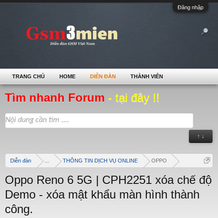
Đăng nhập
TRANG CHỦ
HOME
DIỄN ĐÀN
THÀNH VIÊN
Tìm nhanh Forum
- tại đây !!
↑ ↓
Diễn đàn
...
THÔNG TIN DỊCH VỤ ONLINE
OPPO
Oppo Reno 6 5G | CPH2251 xóa chế độ
Demo - xóa mật khẩu màn hình thành
công.