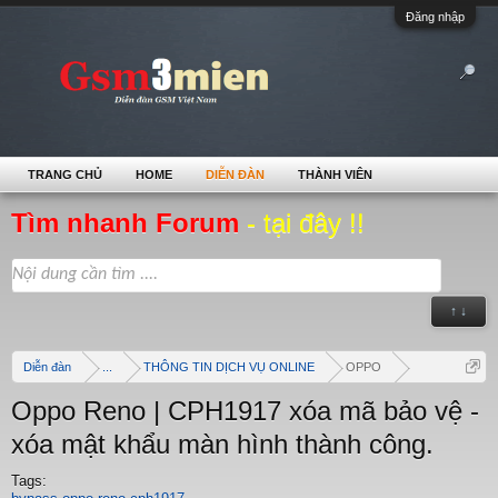
Đăng nhập
TRANG CHỦ
HOME
DIỄN ĐÀN
THÀNH VIÊN
Tìm nhanh Forum
- tại đây !!
↑ ↓
Diễn đàn
...
THÔNG TIN DỊCH VỤ ONLINE
OPPO
Oppo Reno | CPH1917 xóa mã bảo vệ -
xóa mật khẩu màn hình thành công.
Tags: