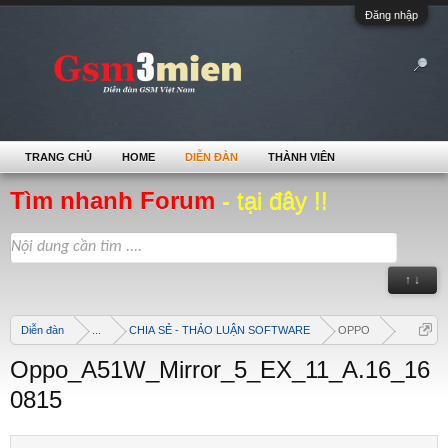
Đăng nhập
TRANG CHỦ
HOME
DIỄN ĐÀN
THÀNH VIÊN
Tìm nhanh Forum
- tại đây !!
↑ ↓
Diễn đàn
...
CHIA SẺ - THẢO LUẬN SOFTWARE
OPPO
Oppo_A51W_Mirror_5_EX_11_A.16_16
0815