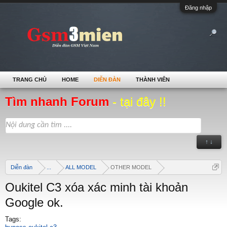
Đăng nhập
TRANG CHỦ
HOME
DIỄN ĐÀN
THÀNH VIÊN
Tìm nhanh Forum
- tại đây !!
↑ ↓
Diễn đàn
...
ALL MODEL
OTHER MODEL
Oukitel C3 xóa xác minh tài khoản
Google ok.
Tags: