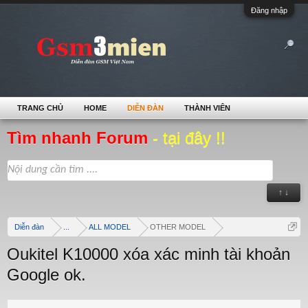
Đăng nhập
TRANG CHỦ
HOME
DIỄN ĐÀN
THÀNH VIÊN
Tìm nhanh Forum
- tại đây !!
↑ ↓
Diễn đàn
...
ALL MODEL
OTHER MODEL
Oukitel K10000 xóa xác minh tài khoản
Google ok.