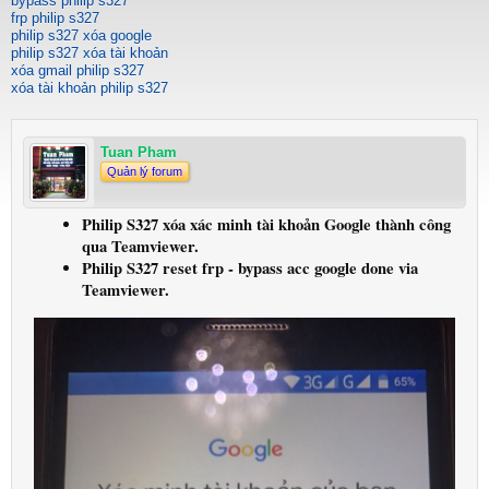
bypass philip s327
frp philip s327
philip s327 xóa google
philip s327 xóa tài khoản
xóa gmail philip s327
xóa tài khoản philip s327
Tuan Pham
Quản lý forum
Philip S327 xóa xác minh tài khoản Google thành công
qua Teamviewer.
Philip S327 reset frp - bypass acc google done via
Teamviewer.