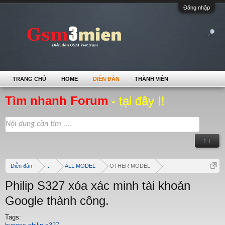
Đăng nhập
TRANG CHỦ
HOME
DIỄN ĐÀN
THÀNH VIÊN
Tìm nhanh Forum
- tại đây !!
↑ ↓
Diễn đàn
...
ALL MODEL
OTHER MODEL
Philip S327 xóa xác minh tài khoản
Google thành công.
Tags: