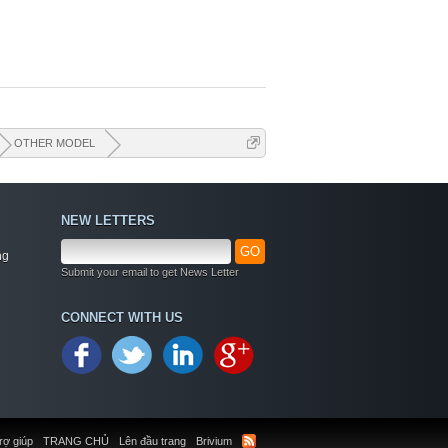
OTHER MODEL
NEW LETTERS
GO
ng
Submit your email to get News Letter
Welcome
CONNECT WITH US
+ Chào mừng bạn đến với diễn đàn thông tin
dịch vụ Việt Nam
+ Chúng tôi có tất cả các dịch vụ Online từ xa
qua Teamview - Active box , Dongle , Rom Test
chuẩn cứu máy - Và thông tin giải pháp phần
mềm miễn phí
rợ giúp
TRANG CHỦ
Lên đầu trang
Brivium