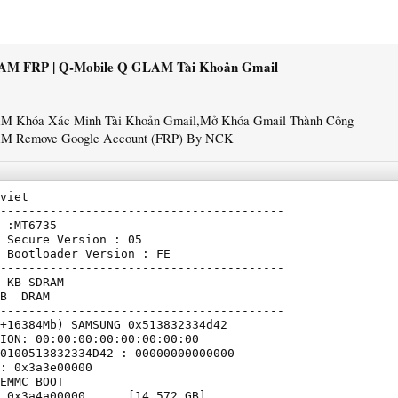
AM FRP | Q-Mobile Q GLAM Tài Khoản Gmail
M Khóa Xác Minh Tài Khoản Gmail,Mở Khóa Gmail Thành Công
M Remove Google Account (FRP) By NCK
viet

----------------------------------------

 :MT6735

 Secure Version : 05

 Bootloader Version : FE

----------------------------------------

 KB SDRAM

B  DRAM

----------------------------------------

+16384Mb) SAMSUNG 0x513832334d42

ION: 00:00:00:00:00:00:00:00

0100513832334D42 : 00000000000000

: 0x3a3e00000     

EMMC BOOT

 0x3a4a00000      [14.572 GB]
