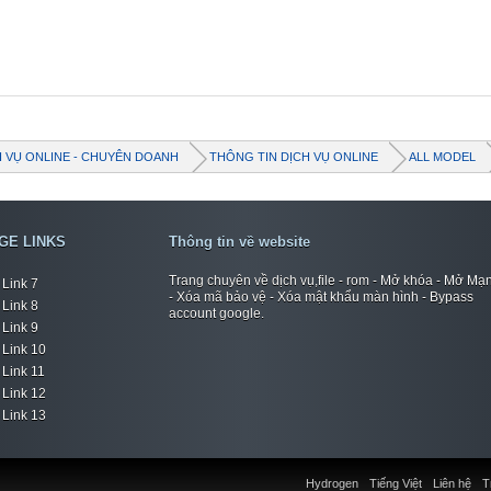
H VỤ ONLINE - CHUYÊN DOANH
THÔNG TIN DỊCH VỤ ONLINE
ALL MODEL
GE LINKS
Thông tin về website
Trang chuyên về dịch vụ,file - rom - Mở khóa - Mở Mạ
Link 7
- Xóa mã bảo vệ - Xóa mật khẩu màn hình - Bypass
Link 8
account google.
Link 9
Link 10
Link 11
Link 12
Link 13
Hydrogen
Tiếng Việt
Liên hệ
T