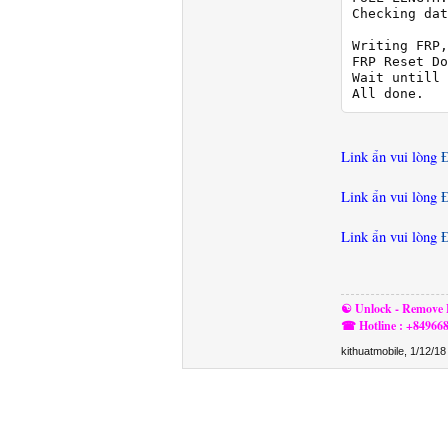
Checking dat
Writing FRP,
FRP Reset Do
Wait untill 
All done.
Link ẩn vui lòng
Link ẩn vui lòng
Link ẩn vui lòng
☯ Unlock - Remove F
☎ Hotline : +84966
kithuatmobile
,
1/12/18