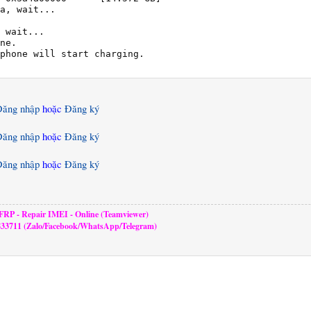
a, wait...

 wait...

ne.

phone will start charging.

Đăng nhập
hoặc
Đăng ký
Đăng nhập
hoặc
Đăng ký
Đăng nhập
hoặc
Đăng ký
RP - Repair IMEI - Online (Teamviewer)
833711 (Zalo/Facebook/WhatsApp/Telegram)