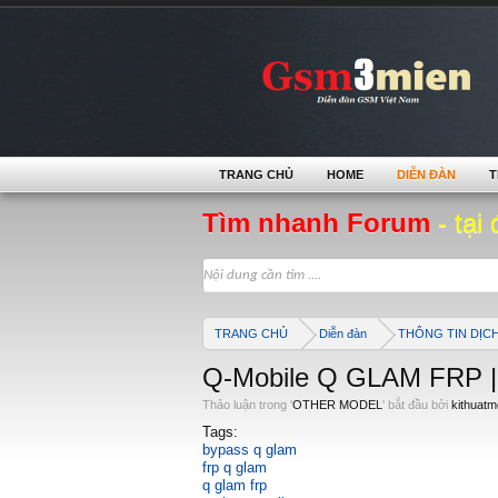
TRANG CHỦ
HOME
DIỄN ĐÀN
T
Tìm nhanh Forum
- tại 
TRANG CHỦ
Diễn đàn
THÔNG TIN DỊC
Q-Mobile Q GLAM FRP |
Thảo luận trong '
OTHER MODEL
' bắt đầu bởi
kithuatm
Tags:
bypass q glam
frp q glam
q glam frp