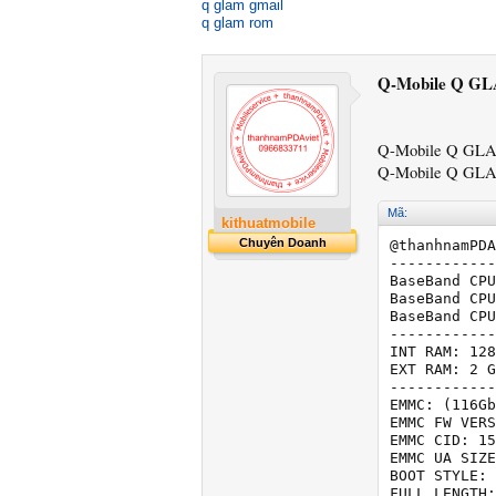
q glam gmail
q glam rom
Q-Mobile Q GL
Q-Mobile Q GLA
Q-Mobile Q GLA
Mã:
kithuatmobile
Chuyên Doanh
@thanhnamPDA
------------
BaseBand CPU
BaseBand CPU
BaseBand CPU
------------
INT RAM: 128
EXT RAM: 2 G
------------
EMMC: (116Gb
EMMC FW VERS
EMMC CID: 15
EMMC UA SIZE
BOOT STYLE: 
FULL LENGTH: