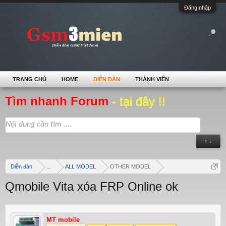
Đăng nhập
TRANG CHỦ
HOME
DIỄN ĐÀN
THÀNH VIÊN
Tìm nhanh Forum
- tại đây !!
↑ ↓
Diễn đàn
...
ALL MODEL
OTHER MODEL
Qmobile Vita xóa FRP Online ok
MT mobile