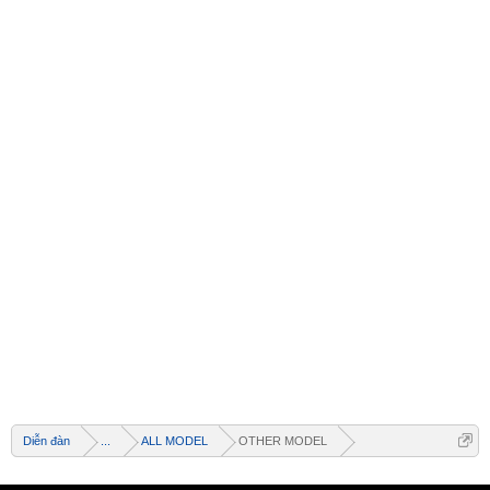
Welcome
+ Chào mừng bạn đến với diễn đàn thông tin
dịch vụ Việt Nam
+ Chúng tôi có tất cả các dịch vụ Online từ xa
Diễn đàn
...
ALL MODEL
OTHER MODEL
qua Teamview - Active box , Dongle , Rom Test
chuẩn cứu máy - Và thông tin giải pháp phần
mềm miễn phí