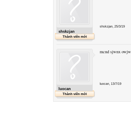
shskzjan
,
25/3/19
shskzjan
Thành viên mới
mcnd sjwnx owjw
luocan
,
13/7/19
luocan
Thành viên mới