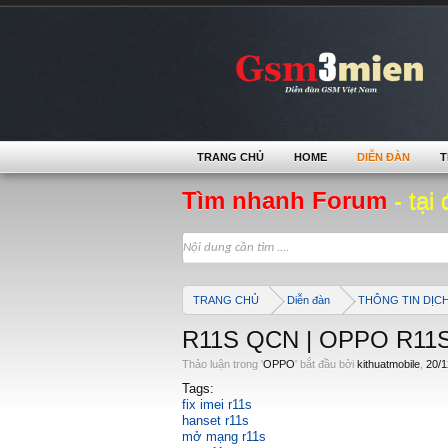
TRANG CHỦ
HOME
DIỄN ĐÀN
T
Tìm nhanh Forum
- tại 
TRANG CHỦ
Diễn đàn
THÔNG TIN DỊC
R11S QCN | OPPO R11S
Thảo luận trong '
OPPO
' bắt đầu bởi
kithuatmobile
,
20/1
Tags:
fix imei r11s
hanset r11s
mở mạng r11s