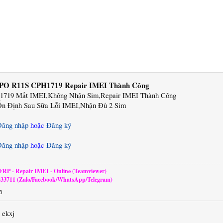
PO R11S CPH1719 Repair IMEI Thành Công
719 Mất IMEI,Không Nhận Sim,Repair IMEI Thành Công
n Định Sau Sữa Lỗi IMEI,Nhận Đủ 2 Sim
Đăng nhập
hoặc
Đăng ký
Đăng nhập
hoặc
Đăng ký
RP - Repair IMEI - Online (Teamviewer)
833711 (Zalo/Facebook/WhatsApp/Telegram)
8
 ekxj