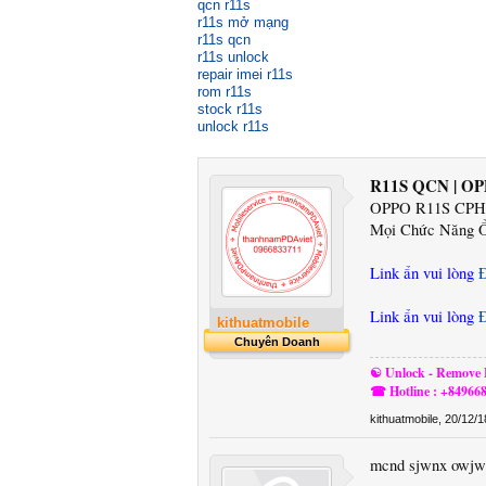
qcn r11s
r11s mở mạng
r11s qcn
r11s unlock
repair imei r11s
rom r11s
stock r11s
unlock r11s
R11S QCN | OP
OPPO R11S CPH1
Mọi Chức Năng Ổ
Link ẩn vui lòng
Link ẩn vui lòng
kithuatmobile
Chuyên Doanh
☯ Unlock - Remove F
☎ Hotline : +84966
kithuatmobile
,
20/12/1
mcnd sjwnx owjw