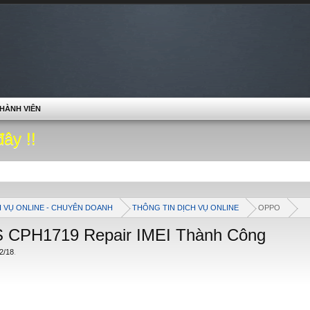
HÀNH VIÊN
đây !!
H VỤ ONLINE - CHUYÊN DOANH
THÔNG TIN DỊCH VỤ ONLINE
OPPO
 CPH1719 Repair IMEI Thành Công
2/18
.