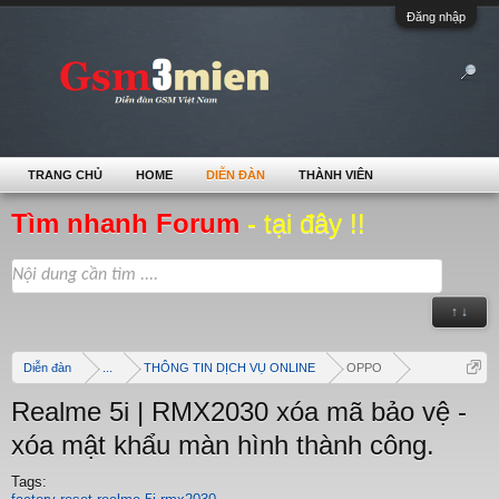
Đăng nhập
TRANG CHỦ
HOME
DIỄN ĐÀN
THÀNH VIÊN
Tìm nhanh Forum
- tại đây !!
↑ ↓
Diễn đàn
...
THÔNG TIN DỊCH VỤ ONLINE
OPPO
Realme 5i | RMX2030 xóa mã bảo vệ -
xóa mật khẩu màn hình thành công.
Tags: