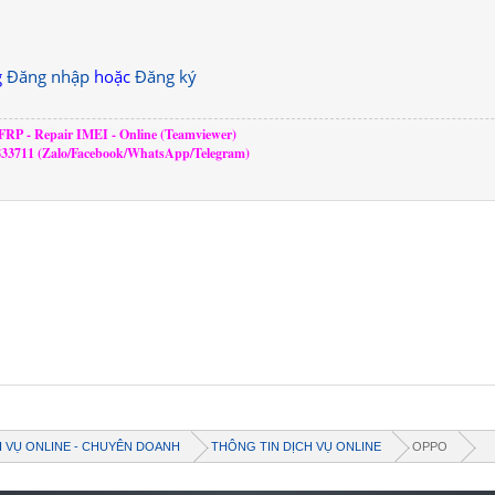
g
Đăng nhập
hoặc
Đăng ký
RP - Repair IMEI - Online (Teamviewer)
833711 (Zalo/Facebook/WhatsApp/Telegram)
H VỤ ONLINE - CHUYÊN DOANH
THÔNG TIN DỊCH VỤ ONLINE
OPPO