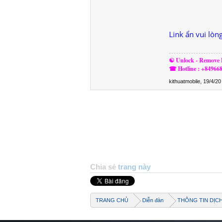
Link ẩn vui lòn
☯ Unlock - Remove F
☎ Hotline : +84966
kithuatmobile
,
19/4/20
Chia sẻ
trang này
TRANG CHỦ
Diễn đàn
THÔNG TIN DỊC