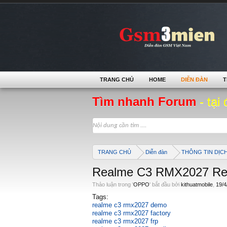
TRANG CHỦ
HOME
DIỄN ĐÀN
T
Tìm nhanh Forum
- tại 
TRANG CHỦ
Diễn đàn
THÔNG TIN DỊC
Realme C3 RMX2027 Re
Thảo luận trong '
OPPO
' bắt đầu bởi
kithuatmobile
,
19/4
Tags:
realme c3 rmx2027 demo
realme c3 rmx2027 factory
realme c3 rmx2027 frp