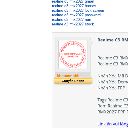
realme c3 rmx2027 gmail
realme c3 rmx2027 hanset
realme c3 rmx2027 lock screen
realme c3 rmx2027 password
realme c3 rmx2027 rom
realme c3 rmx2027 stock
Realme C3 RM
Realme C3 RMX
Realme C3 RMX
Nhận Xóa Mã B
kithuatmobile
Nhận Xóa Dem
Chuyên Doanh
Nhận Xóa FRP 
Tags:Realme C
Rom,Realme C3
RMX2027 FRP,R
Link ẩn vui lòn