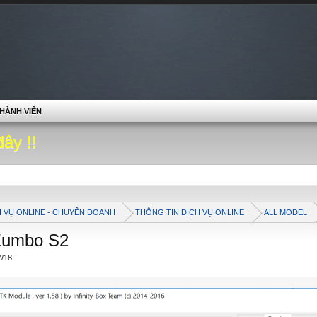
HÀNH VIÊN
đây !!
H VỤ ONLINE - CHUYÊN DOANH
THÔNG TIN DỊCH VỤ ONLINE
ALL MODEL
Zumbo S2
7/18
.