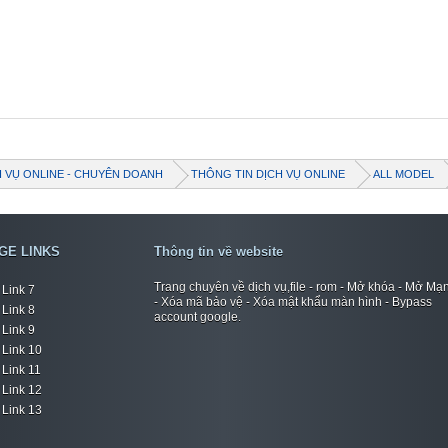
H VỤ ONLINE - CHUYÊN DOANH
THÔNG TIN DỊCH VỤ ONLINE
ALL MODEL
GE LINKS
Thông tin về website
Trang chuyên về dịch vụ,file - rom - Mở khóa - Mở Mạ
Link 7
- Xóa mã bảo vệ - Xóa mật khẩu màn hình - Bypass
Link 8
account google.
Link 9
Link 10
Link 11
Link 12
Link 13