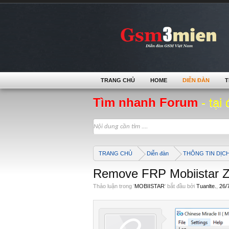
TRANG CHỦ
HOME
DIỄN ĐÀN
T
Tìm nhanh Forum
- tại 
TRANG CHỦ
Diễn đàn
THÔNG TIN DỊC
Remove FRP Mobiistar 
Thảo luận trong '
MOBIISTAR
' bắt đầu bởi
Tuanlte.
,
26/